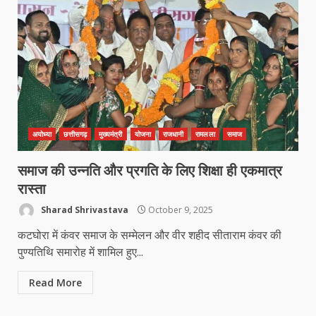
अयोध्या
छत्तीसगढ़
मुख्यमंत्री
योजना
राजधानी
रामलला
समाज
कांग्रेस ने किया नगर एवं ग्राम निवेश
कार्यालय का घेराव
समाज की उन्नति और प्रगति के लिए शिक्षा ही एकमात्र
March 24, 2026
3
रास्ता
Sharad Shrivastava
October 9, 2025
कटघोरा में कंवर समाज के सम्मेलन और वीर शहीद सीताराम कंवर की
DKSZC सदस्य पापा राव ने 17 माओवादियों
के साथ किया सरेंडर
पुण्यतिथि समारोह में शामिल हुए...
March 24, 2026
4
Read More