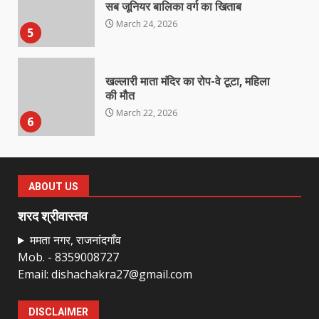
सब जूनियर बालिका वर्ग का खिताब
March 24, 2026
5
खल्लारी माता मंदिर का रोप-वे टूटा, महिला
की मौत
March 22, 2026
6
राष्ट्रीय पवार क्षत्रिय महासभा भारत की
सामान्य सभा डोंगरगढ़ में कल
ABOUT US
March 21, 2026
7
शरद श्रीवास्तव
ममता नगर, राजनांदगाँव
Mob. - 8359008727
नाबालिक के प्रसव मामले में फरार आरोपी के
Email: dishachakra27@gmail.com
संबंध में इनाम की उद्घोषना
March 25, 2026
1
DISCLAIMER