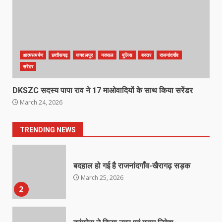
6
राष्ट्रीय पवार क्षत्रिय महासभा भारत की
सामान्य सभा डोंगरगढ़ में कल
आत्मसमर्पण
छत्तीसगढ़
जगदलपुर
नक्सल
पुलिस
बस्तर
राजनांदगाँव
March 21, 2026
7
सरेंडर
DKSZC सदस्य पापा राव ने 17 माओवादियों के साथ किया सरेंडर
नाबालिक के प्रसव मामले में फरार आरोपी के
March 24, 2026
संबंध में इनाम की उद्घोषना
March 25, 2026
1
TRENDING NEWS
बदहाल हो गई है राजनांदगाँव-खैरागढ़ सड़क
March 25, 2026
2