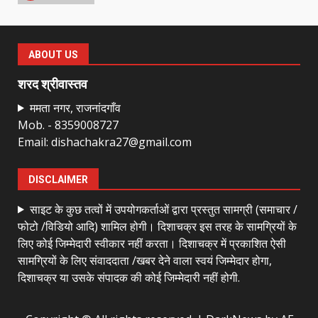
राष्ट्रीय पवार क्षत्रिय महासभा भारत की
सामान्य सभा डोंगरगढ़ में कल
ABOUT US
March 21, 2026
7
शरद श्रीवास्तव
ममता नगर, राजनांदगाँव
Mob. - 8359008727
नाबालिक के प्रसव मामले में फरार आरोपी के
Email: dishachakra27@gmail.com
संबंध में इनाम की उद्घोषना
March 25, 2026
1
DISCLAIMER
साइट के कुछ तत्वों में उपयोगकर्ताओं द्वारा प्रस्तुत सामग्री (समाचार /
बदहाल हो गई है राजनांदगाँव-खैरागढ़ सड़क
फोटो /विडियो आदि) शामिल होगी। दिशाचक्र इस तरह के सामग्रियों के
March 25, 2026
लिए कोई जिम्मेदारी स्वीकार नहीं करता। दिशाचक्र में प्रकाशित ऐसी
2
सामग्रियों के लिए संवाददाता /खबर देने वाला स्वयं जिम्मेदार होगा,
दिशाचक्र या उसके संपादक की कोई जिम्मेदारी नहीं होगी.
कांग्रेस ने किया नगर एवं ग्राम निवेश