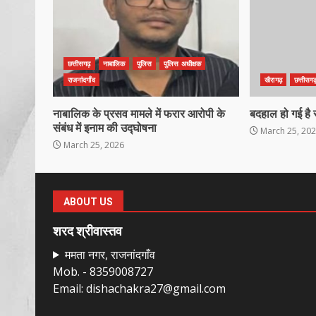
छत्तीसगढ़
नाबालिक
पुलिस
पुलिस अधीक्षक
राजनांदगाँव
खैरागढ़
छत्तीसगढ
नाबालिक के प्रसव मामले में फरार आरोपी के
बदहाल हो गई है 
संबंध में इनाम की उद्घोषना
March 25, 20
March 25, 2026
ABOUT US
शरद श्रीवास्तव
ममता नगर, राजनांदगाँव
Mob. - 8359008727
Email: dishachakra27@gmail.com