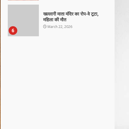
खल्लारी माता मंदिर का रोप-वे टूटा,
महिला की मौत
March 22, 2026
6
राष्ट्रीय पवार क्षत्रिय महासभा भारत की
सामान्य सभा डोंगरगढ़ में कल
March 21, 2026
7
नाबालिक के प्रसव मामले में फरार
आरोपी के संबंध में इनाम की उद्घोषना
March 25, 2026
1
बदहाल हो गई है राजनांदगाँव-खैरागढ़
सड़क