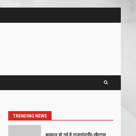
5
खल्लारी माता मंदिर का रोप-वे टूटा,
महिला की मौत
March 22, 2026
6
राष्ट्रीय पवार क्षत्रिय महासभा भारत की
सामान्य सभा डोंगरगढ़ में कल
March 21, 2026
7
नाबालिक के प्रसव मामले में फरार
आरोपी के संबंध में इनाम की उद्घोषना
March 25, 2026
1
TRENDING NEWS
बदहाल हो गई है राजनांदगाँव-खैरागढ़