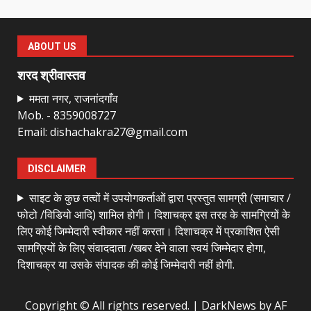
राष्ट्रीय पवार क्षत्रिय महासभा भारत की
सामान्य सभा डोंगरगढ़ में कल
ABOUT US
March 21, 2026
7
शरद श्रीवास्तव
ममता नगर, राजनांदगाँव
Mob. - 8359008727
नाबालिक के प्रसव मामले में फरार आरोपी के
Email: dishachakra27@gmail.com
संबंध में इनाम की उद्घोषना
March 25, 2026
1
DISCLAIMER
साइट के कुछ तत्वों में उपयोगकर्ताओं द्वारा प्रस्तुत सामग्री (समाचार /
बदहाल हो गई है राजनांदगाँव-खैरागढ़ सड़क
फोटो /विडियो आदि) शामिल होगी। दिशाचक्र इस तरह के सामग्रियों के
March 25, 2026
लिए कोई जिम्मेदारी स्वीकार नहीं करता। दिशाचक्र में प्रकाशित ऐसी
2
सामग्रियों के लिए संवाददाता /खबर देने वाला स्वयं जिम्मेदार होगा,
दिशाचक्र या उसके संपादक की कोई जिम्मेदारी नहीं होगी.
कांग्रेस ने किया नगर एवं ग्राम निवेश
Copyright © All rights reserved.
|
DarkNews
by AF
कार्यालय का घेराव