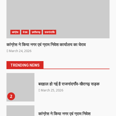
राष्ट्रीय पवार क्षत्रिय महासभा भारत की
सामान्य सभा डोंगरगढ़ में कल
March 21, 2026
7
कांग्रेस
घेराव
छत्तीसगढ़
राजनांदगाँव
कांग्रेस ने किया नगर एवं ग्राम निवेश कार्यालय का घेराव
नाबालिक के प्रसव मामले में फरार आरोपी के
March 24, 2026
संबंध में इनाम की उद्घोषना
March 25, 2026
1
TRENDING NEWS
बदहाल हो गई है राजनांदगाँव-खैरागढ़ सड़क
March 25, 2026
2
कांग्रेस ने किया नगर एवं ग्राम निवेश