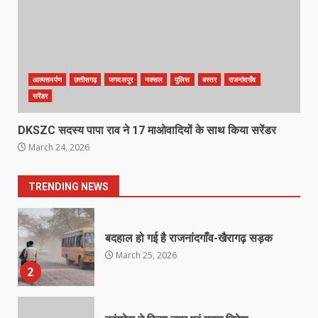
6
राष्ट्रीय पवार क्षत्रिय महासभा भारत की
सामान्य सभा डोंगरगढ़ में कल
आत्मसमर्पण
छत्तीसगढ़
जगदलपुर
नक्सल
पुलिस
बस्तर
राजनांदगाँव
March 21, 2026
7
सरेंडर
DKSZC सदस्य पापा राव ने 17 माओवादियों के साथ किया सरेंडर
नाबालिक के प्रसव मामले में फरार आरोपी के
March 24, 2026
संबंध में इनाम की उद्घोषना
March 25, 2026
1
TRENDING NEWS
बदहाल हो गई है राजनांदगाँव-खैरागढ़ सड़क
March 25, 2026
2