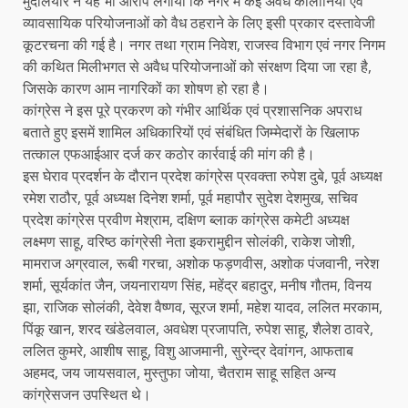
मुदलियार ने यह भी आरोप लगाया कि नगर में कई अवैध कॉलोनियों एवं
व्यावसायिक परियोजनाओं को वैध ठहराने के लिए इसी प्रकार दस्तावेजी
कूटरचना की गई है। नगर तथा ग्राम निवेश, राजस्व विभाग एवं नगर निगम
की कथित मिलीभगत से अवैध परियोजनाओं को संरक्षण दिया जा रहा है,
जिसके कारण आम नागरिकों का शोषण हो रहा है।
कांग्रेस ने इस पूरे प्रकरण को गंभीर आर्थिक एवं प्रशासनिक अपराध
बताते हुए इसमें शामिल अधिकारियों एवं संबंधित जिम्मेदारों के खिलाफ
तत्काल एफआईआर दर्ज कर कठोर कार्रवाई की मांग की है।
इस घेराव प्रदर्शन के दौरान प्रदेश कांग्रेस प्रवक्ता रुपेश दुबे, पूर्व अध्यक्ष
रमेश राठौर, पूर्व अध्यक्ष दिनेश शर्मा, पूर्व महापौर सुदेश देशमुख, सचिव
प्रदेश कांग्रेस प्रवीण मेश्राम, दक्षिण ब्लाक कांग्रेस कमेटी अध्यक्ष
लक्ष्मण साहू, वरिष्ठ कांग्रेसी नेता इकरामुद्दीन सोलंकी, राकेश जोशी,
मामराज अग्रवाल, रूबी गरचा, अशोक फड़णवीस, अशोक पंजवानी, नरेश
शर्मा, सूर्यकांत जैन, जयनारायण सिंह, महेंद्र बहादुर, मनीष गौतम, विनय
झा, राजिक सोलंकी, देवेश वैष्णव, सूरज शर्मा, महेश यादव, ललित मरकाम,
पिंकू खान, शरद खंडेलवाल, अवधेश प्रजापति, रुपेश साहू, शैलेश ठावरे,
ललित कुमरे, आशीष साहू, विशु आजमानी, सुरेन्द्र देवांगन, आफताब
अहमद, जय जायसवाल, मुस्तुफा जोया, चैतराम साहू सहित अन्य
कांग्रेसजन उपस्थित थे।