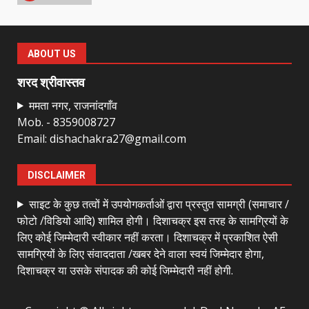
राष्ट्रीय पवार क्षत्रिय महासभा भारत की
सामान्य सभा डोंगरगढ़ में कल
ABOUT US
March 21, 2026
7
शरद श्रीवास्तव
ममता नगर, राजनांदगाँव
Mob. - 8359008727
नाबालिक के प्रसव मामले में फरार आरोपी के
Email: dishachakra27@gmail.com
संबंध में इनाम की उद्घोषना
March 25, 2026
1
DISCLAIMER
साइट के कुछ तत्वों में उपयोगकर्ताओं द्वारा प्रस्तुत सामग्री (समाचार /
बदहाल हो गई है राजनांदगाँव-खैरागढ़ सड़क
फोटो /विडियो आदि) शामिल होगी। दिशाचक्र इस तरह के सामग्रियों के
March 25, 2026
लिए कोई जिम्मेदारी स्वीकार नहीं करता। दिशाचक्र में प्रकाशित ऐसी
2
सामग्रियों के लिए संवाददाता /खबर देने वाला स्वयं जिम्मेदार होगा,
दिशाचक्र या उसके संपादक की कोई जिम्मेदारी नहीं होगी.
कांग्रेस ने किया नगर एवं ग्राम निवेश