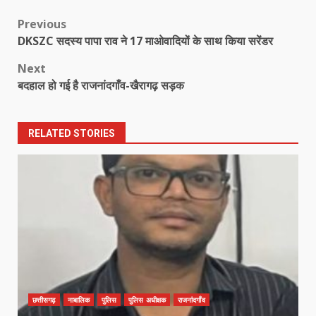
Post
Previous
DKSZC सदस्य पापा राव ने 17 माओवादियों के साथ किया सरेंडर
navigation
Next
बदहाल हो गई है राजनांदगाँव-खैरागढ़ सड़क
RELATED STORIES
छत्तीसगढ़
नाबालिक
पुलिस
पुलिस अधीक्षक
राजनांदगाँव