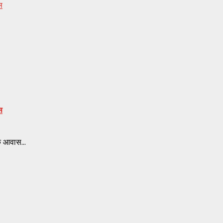
स
स
े आवास...