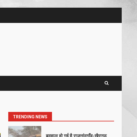
5
खल्लारी माता मंदिर का रोप-वे टूटा,
महिला की मौत
March 22, 2026
6
राष्ट्रीय पवार क्षत्रिय महासभा भारत की
सामान्य सभा डोंगरगढ़ में कल
March 21, 2026
7
नाबालिक के प्रसव मामले में फरार
आरोपी के संबंध में इनाम की उद्घोषना
March 25, 2026
1
TRENDING NEWS
बदहाल हो गई है राजनांदगाँव-खैरागढ़