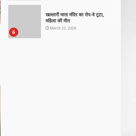
खल्लारी माता मंदिर का रोप-वे टूटा,
महिला की मौत
March 22, 2026
6
राष्ट्रीय पवार क्षत्रिय महासभा भारत की
सामान्य सभा डोंगरगढ़ में कल
March 21, 2026
7
नाबालिक के प्रसव मामले में फरार
आरोपी के संबंध में इनाम की उद्घोषना
March 25, 2026
1
बदहाल हो गई है राजनांदगाँव-खैरागढ़
सड़क