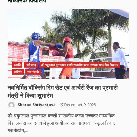
माध्यमिक विद्यालय
4
मध्यप्रदेश को अस्मिता वेस्ट जोन हॉकी लीग
सब जूनियर बालिका वर्ग का खिताब
March 24, 2026
5
खल्लारी माता मंदिर का रोप-वे टूटा, महिला
आर्चरी
छत्तीसगढ़
डॉ. पदुमलाल पुन्नालाल बख्शी शासकीय कन्या उच्चतर माध्यमिक विद्यालय
की मौत
बाक्सिंग
राजनांदगाँव
March 22, 2026
6
नवनिर्मित बॉक्सिंग रिंग सेट एवं आर्चरी रेंज का प्रभारी
मंत्री ने किया शुभारंभ
राष्ट्रीय पवार क्षत्रिय महासभा भारत की
Sharad Shrivastava
December 9, 2025
सामान्य सभा डोंगरगढ़ में कल
March 21, 2026
डॉ. पदुमलाल पुन्नालाल बख्शी शासकीय कन्या उच्चतर माध्यमिक
7
विद्यालय राजनांदगांव में हुआ आयोजन राजनांदगांव। स्कूल शिक्षा,
ग्रामोद्योग,...