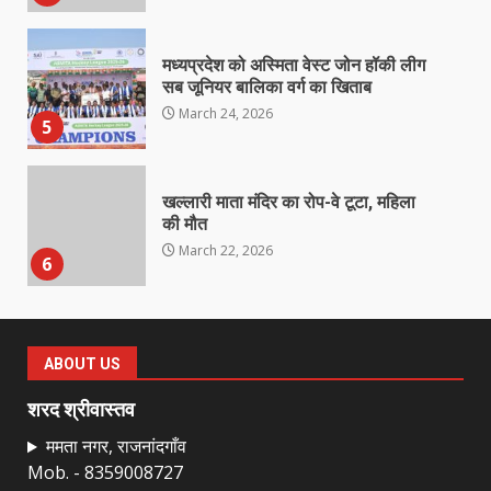
मध्यप्रदेश को अस्मिता वेस्ट जोन हॉकी लीग
सब जूनियर बालिका वर्ग का खिताब
March 24, 2026
5
खल्लारी माता मंदिर का रोप-वे टूटा, महिला
की मौत
March 22, 2026
6
राष्ट्रीय पवार क्षत्रिय महासभा भारत की
सामान्य सभा डोंगरगढ़ में कल
ABOUT US
March 21, 2026
7
शरद श्रीवास्तव
ममता नगर, राजनांदगाँव
Mob. - 8359008727
नाबालिक के प्रसव मामले में फरार आरोपी के