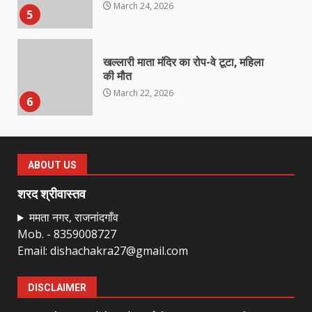
March 24, 2026
5
खल्लारी माता मंदिर का रोप-वे टूटा, महिला
की मौत
March 22, 2026
6
राष्ट्रीय पवार क्षत्रिय महासभा भारत की
सामान्य सभा डोंगरगढ़ में कल
ABOUT US
March 21, 2026
7
शरद श्रीवास्तव
ममता नगर, राजनांदगाँव
Mob. - 8359008727
नाबालिक के प्रसव मामले में फरार आरोपी के
Email: dishachakra27@gmail.com
संबंध में इनाम की उद्घोषना
March 25, 2026
1
DISCLAIMER