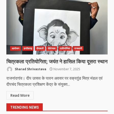
सब जूनियर बालिका वर्ग का खिताब
March 24, 2026
5
खल्लारी माता मंदिर का रोप-वे टूटा, महिला
की मौत
March 22, 2026
6
आयोजन
छत्तीसगढ़
दीपावली
दीपोत्सव
प्रतियोगिता
राजधानी
राष्ट्रीय पवार क्षत्रिय महासभा भारत की
चित्रकला प्रतियोगिता; जयंत ने हासिल किया दूसरा स्थान
सामान्य सभा डोंगरगढ़ में कल
Sharad Shrivastava
November 7, 2025
March 21, 2026
7
राजनांदगांव। दीप उत्सव के पावन अवसर पर वक्रतुंड मित्र मंडल एवं
दीपचंद चित्रकला प्रशिक्षण केंद्र के संयुक्त...
नाबालिक के प्रसव मामले में फरार आरोपी के
Read More
संबंध में इनाम की उद्घोषना
March 25, 2026
1
TRENDING NEWS