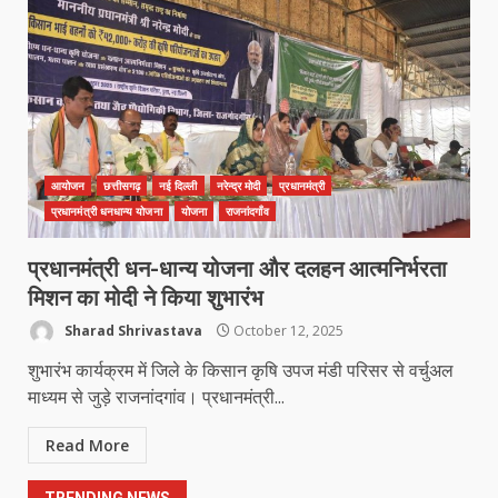
मध्यप्रदेश को अस्मिता वेस्ट जोन हॉकी लीग
सब जूनियर बालिका वर्ग का खिताब
March 24, 2026
5
खल्लारी माता मंदिर का रोप-वे टूटा, महिला
की मौत
आयोजन
छत्तीसगढ़
नई दिल्ली
नरेन्द्र मोदी
प्रधानमंत्री
March 22, 2026
6
प्रधानमंत्री धनधान्य योजना
योजना
राजनांदगाँव
प्रधानमंत्री धन-धान्य योजना और दलहन आत्मनिर्भरता
राष्ट्रीय पवार क्षत्रिय महासभा भारत की
मिशन का मोदी ने किया शुभारंभ
सामान्य सभा डोंगरगढ़ में कल
Sharad Shrivastava
October 12, 2025
March 21, 2026
7
शुभारंभ कार्यक्रम में जिले के किसान कृषि उपज मंडी परिसर से वर्चुअल
माध्यम से जुड़े राजनांदगांव। प्रधानमंत्री...
नाबालिक के प्रसव मामले में फरार आरोपी के
Read More
संबंध में इनाम की उद्घोषना
March 25, 2026
1