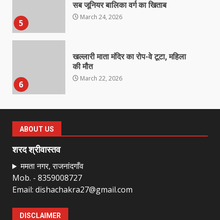
सब जूनियर बालिका वर्ग का खिताब
March 24, 2026
5
खल्लारी माता मंदिर का रोप-वे टूटा, महिला
की मौत
March 22, 2026
6
राष्ट्रीय पवार क्षत्रिय महासभा भारत की
सामान्य सभा डोंगरगढ़ में कल
ABOUT US
March 21, 2026
7
शरद श्रीवास्तव
ममता नगर, राजनांदगाँव
Mob. - 8359008727
नाबालिक के प्रसव मामले में फरार आरोपी के
Email: dishachakra27@gmail.com
संबंध में इनाम की उद्घोषना
March 25, 2026
1
DISCLAIMER