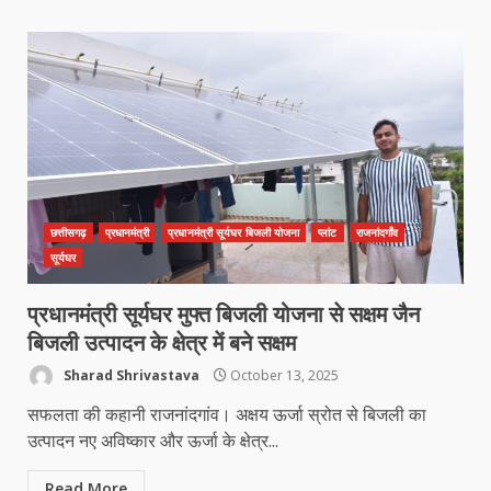
मध्यप्रदेश को अस्मिता वेस्ट जोन हॉकी लीग
सब जूनियर बालिका वर्ग का खिताब
March 24, 2026
5
खल्लारी माता मंदिर का रोप-वे टूटा, महिला
की मौत
छत्तीसगढ़
प्रधानमंत्री
प्रधानमंत्री सूर्यघर बिजली योजना
प्लांट
राजनांदगाँव
March 22, 2026
6
सूर्यघर
प्रधानमंत्री सूर्यघर मुफ्त बिजली योजना से सक्षम जैन
राष्ट्रीय पवार क्षत्रिय महासभा भारत की
बिजली उत्पादन के क्षेत्र में बने सक्षम
सामान्य सभा डोंगरगढ़ में कल
Sharad Shrivastava
October 13, 2025
March 21, 2026
7
सफलता की कहानी राजनांदगांव। अक्षय ऊर्जा स्रोत से बिजली का
उत्पादन नए अविष्कार और ऊर्जा के क्षेत्र...
नाबालिक के प्रसव मामले में फरार आरोपी के
Read More