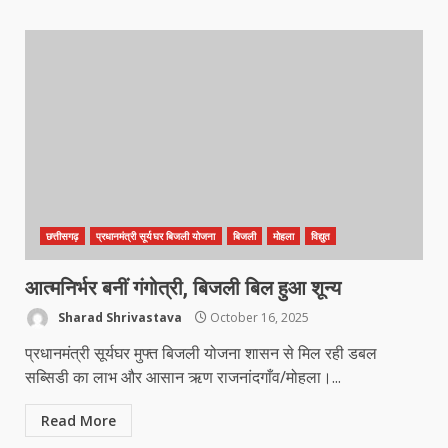
छत्तीसगढ़
प्रधानमंत्री सूर्यघर बिजली योजना
बिजली
मोहला
विद्युत
कांग्रेस ने किया नगर एवं ग्राम निवेश
कार्यालय का घेराव
आत्मनिर्भर बनीं गंगोत्री, बिजली बिल हुआ शून्य
March 24, 2026
3
Sharad Shrivastava
October 16, 2025
प्रधानमंत्री सूर्यघर मुफ्त बिजली योजना शासन से मिल रही डबल
सब्सिडी का लाभ और आसान ऋण राजनांदगाँव/मोहला।...
DKSZC सदस्य पापा राव ने 17 माओवादियों
के साथ किया सरेंडर
Read More
March 24, 2026
4