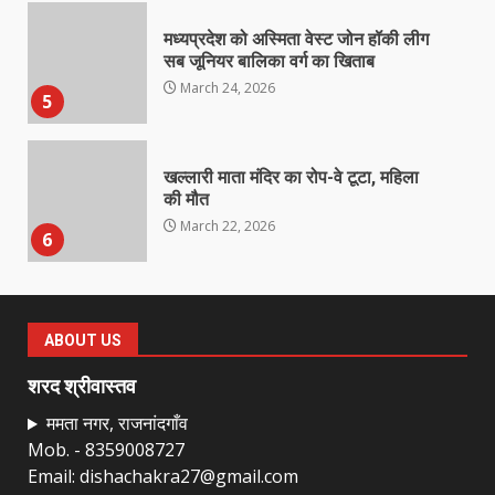
मध्यप्रदेश को अस्मिता वेस्ट जोन हॉकी लीग
सब जूनियर बालिका वर्ग का खिताब
March 24, 2026
5
खल्लारी माता मंदिर का रोप-वे टूटा, महिला
की मौत
March 22, 2026
6
राष्ट्रीय पवार क्षत्रिय महासभा भारत की
सामान्य सभा डोंगरगढ़ में कल
ABOUT US
March 21, 2026
7
शरद श्रीवास्तव
ममता नगर, राजनांदगाँव
Mob. - 8359008727
नाबालिक के प्रसव मामले में फरार आरोपी के
Email: dishachakra27@gmail.com
संबंध में इनाम की उद्घोषना