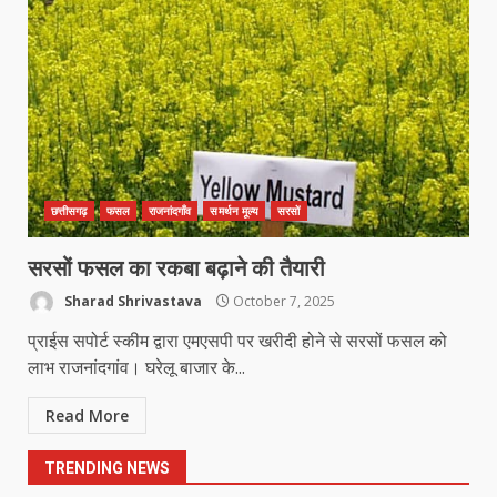
सब जूनियर बालिका वर्ग का खिताब
March 24, 2026
5
खल्लारी माता मंदिर का रोप-वे टूटा, महिला
की मौत
March 22, 2026
6
छत्तीसगढ़
फसल
राजनांदगाँव
समर्थन मूल्य
सरसों
राष्ट्रीय पवार क्षत्रिय महासभा भारत की
सरसों फसल का रकबा बढ़ाने की तैयारी
सामान्य सभा डोंगरगढ़ में कल
Sharad Shrivastava
October 7, 2025
March 21, 2026
7
प्राईस सपोर्ट स्कीम द्वारा एमएसपी पर खरीदी होने से सरसों फसल को
लाभ राजनांदगांव। घरेलू बाजार के...
नाबालिक के प्रसव मामले में फरार आरोपी के
Read More
संबंध में इनाम की उद्घोषना
March 25, 2026
1
TRENDING NEWS