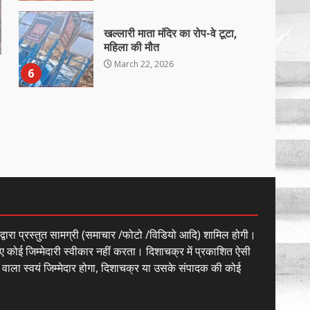
खल्लारी माता मंदिर का रोप-वे टूटा,
महिला की मौत
March 22, 2026
6
राष्ट्रीय पवार क्षत्रिय महासभा भारत की
सामान्य सभा डोंगरगढ़ में कल
March 21, 2026
7
नाबालिक के प्रसव मामले में फरार
आरोपी के संबंध में इनाम की उद्घोषना
ं द्वारा प्रस्तुत सामग्री (समाचार /फोटो /विडियो आदि) शामिल होगी।
March 25, 2026
1
ए कोई जिम्मेदारी स्वीकार नहीं करता। दिशाचक्र में प्रकाशित ऐसी
े वाला स्वयं जिम्मेदार होगा, दिशाचक्र या उसके संपादक की कोई
बदहाल हो गई है राजनांदगाँव-खैरागढ़
सड़क