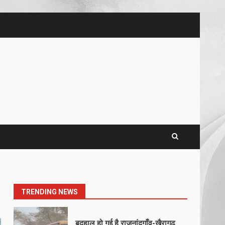
5
खल्लारी माता मंदिर का रोप-वे टूटा,
महिला की मौत
March 22, 2026
6
राष्ट्रीय पवार क्षत्रिय महासभा भारत की
सामान्य सभा डोंगरगढ़ में कल
March 21, 2026
7
नाबालिक के प्रसव मामले में फरार
आरोपी के संबंध में इनाम की उद्घोषना
March 25, 2026
1
TRENDING NEWS
बदहाल हो गई है राजनांदगाँव-खैरागढ़