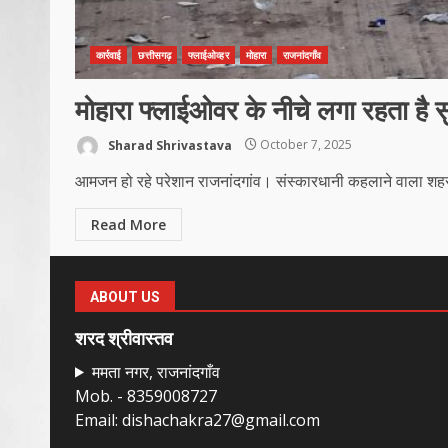
कार्रवाई
छत्तीसगढ़
फ्लाईओव्हर
मोहारा
राजनांदगाँव
मोहारा फ्लाईओवर के नीचे लगा रहता है 
Sharad Shrivastava
October 7, 2025
आमजन हो रहे परेशान राजनांदगांव। संस्कारधानी कहलाने वाला शहर 
Read More
ABOUT US
शरद श्रीवास्तव
ममता नगर, राजनांदगाँव
Mob. - 8359008727
Email: dishachakra27@gmail.com