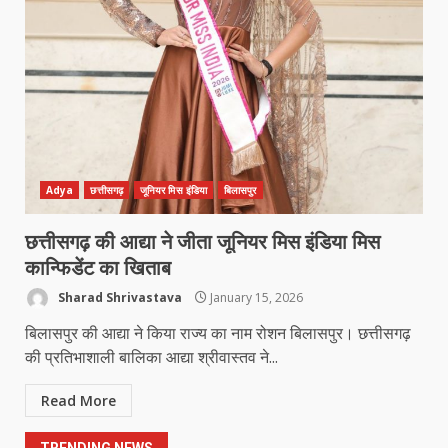
मध्यप्रदेश को अस्मिता वेस्ट जोन हॉकी लीग
सब जूनियर बालिका वर्ग का खिताब
March 24, 2026
5
खल्लारी माता मंदिर का रोप-वे टूटा, महिला
की मौत
March 22, 2026
6
Adya
छत्तीसगढ़
जूनियर मिस इंडिया
बिलासपुर
छत्तीसगढ़ की आद्या ने जीता जूनियर मिस इंडिया मिस
राष्ट्रीय पवार क्षत्रिय महासभा भारत की
कान्फिडेंट का खिताब
सामान्य सभा डोंगरगढ़ में कल
Sharad Shrivastava
January 15, 2026
March 21, 2026
7
बिलासपुर की आद्या ने किया राज्य का नाम रोशन बिलासपुर। छत्तीसगढ़
की प्रतिभाशाली बालिका आद्या श्रीवास्तव ने...
नाबालिक के प्रसव मामले में फरार आरोपी के
Read More
संबंध में इनाम की उद्घोषना
March 25, 2026
1