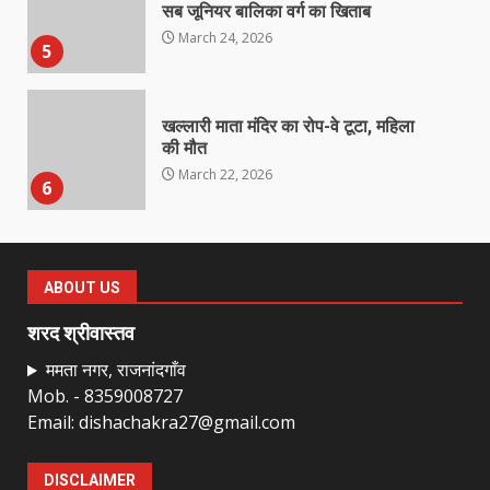
सब जूनियर बालिका वर्ग का खिताब
March 24, 2026
5
खल्लारी माता मंदिर का रोप-वे टूटा, महिला
की मौत
March 22, 2026
6
राष्ट्रीय पवार क्षत्रिय महासभा भारत की
सामान्य सभा डोंगरगढ़ में कल
ABOUT US
March 21, 2026
7
शरद श्रीवास्तव
ममता नगर, राजनांदगाँव
Mob. - 8359008727
नाबालिक के प्रसव मामले में फरार आरोपी के
Email: dishachakra27@gmail.com
संबंध में इनाम की उद्घोषना
March 25, 2026
1
DISCLAIMER