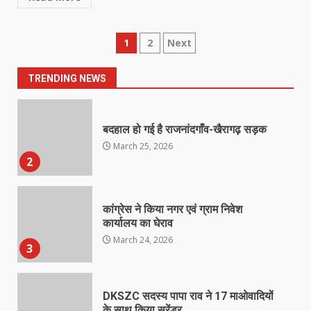
नाबालिक के प्रसव मामले में फरार आरोपी के
Posts
1
2
Next
संबंध में इनाम की उद्घोषना
March 25, 2026
pagination
1
TRENDING NEWS
बदहाल हो गई है राजनांदगाँव-खैरागढ़ सड़क
March 25, 2026
2
कांग्रेस ने किया नगर एवं ग्राम निवेश
कार्यालय का घेराव
March 24, 2026
3
DKSZC सदस्य पापा राव ने 17 माओवादियों
के साथ किया सरेंडर