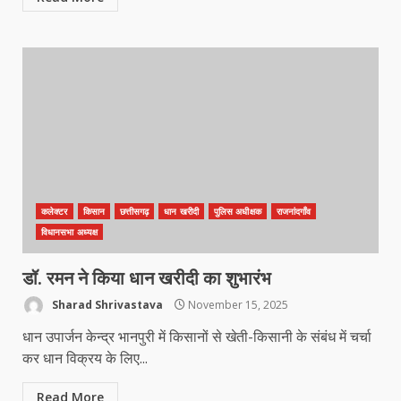
के साथ किया सरेंडर
March 24, 2026
4
मध्यप्रदेश को अस्मिता वेस्ट जोन हॉकी लीग
सब जूनियर बालिका वर्ग का खिताब
March 24, 2026
5
कलेक्टर
किसान
छत्तीसगढ़
धान खरीदी
पुलिस अधीक्षक
राजनांदगाँव
खल्लारी माता मंदिर का रोप-वे टूटा, महिला
विधानसभा अध्यक्ष
की मौत
March 22, 2026
6
डॉ. रमन ने किया धान खरीदी का शुभारंभ
Sharad Shrivastava
November 15, 2025
राष्ट्रीय पवार क्षत्रिय महासभा भारत की
धान उपार्जन केन्द्र भानपुरी में किसानों से खेती-किसानी के संबंध में चर्चा
सामान्य सभा डोंगरगढ़ में कल
कर धान विक्रय के लिए...
March 21, 2026
7
Read More