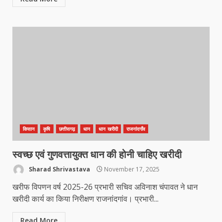
किसान
कृषि
छत्तीसगढ़
धान
धान खरीदी
राजनांदगाँव
स्वच्छ एवं गुणवत्तायुक्त धान की होनी चाहिए खरीदी
कांग्रेस ने किया नगर एवं ग्राम निवेश
कार्यालय का घेराव
Sharad Shrivastava
November 17, 2025
March 24, 2026
खरीफ विपणन वर्ष 2025-26 प्रभारी सचिव अविनाश चंपावत ने धान
3
खरीदी कार्य का किया निरीक्षण राजनांदगांव। प्रभारी...
Read More
DKSZC सदस्य पापा राव ने 17 माओवादियों