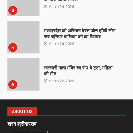
March 24, 2026
4
मध्यप्रदेश को अस्मिता वेस्ट जोन हॉकी लीग
सब जूनियर बालिका वर्ग का खिताब
March 24, 2026
5
खल्लारी माता मंदिर का रोप-वे टूटा, महिला
की मौत
March 22, 2026
6
राष्ट्रीय पवार क्षत्रिय महासभा भारत की
सामान्य सभा डोंगरगढ़ में कल
ABOUT US
March 21, 2026
7
शरद श्रीवास्तव