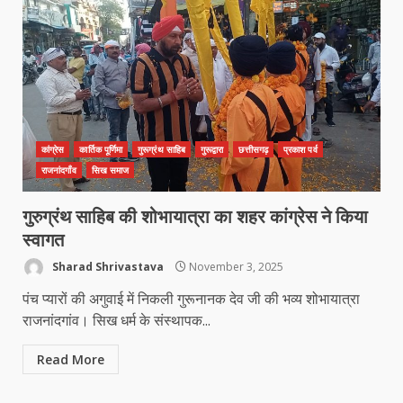
कांग्रेस
कार्तिक पूर्णिमा
गुरूग्रंथ साहिब
गुरूद्वारा
छत्तीसगढ़
प्रकाश पर्व
राजनांदगाँव
सिख समाज
कांग्रेस ने किया नगर एवं ग्राम निवेश
गुरुग्रंथ साहिब की शोभायात्रा का शहर कांग्रेस ने किया
कार्यालय का घेराव
स्वागत
March 24, 2026
3
Sharad Shrivastava
November 3, 2025
पंच प्यारों की अगुवाई में निकली गुरूनानक देव जी की भव्य शोभायात्रा
राजनांदगांव। सिख धर्म के संस्थापक...
DKSZC सदस्य पापा राव ने 17 माओवादियों
के साथ किया सरेंडर
Read More
March 24, 2026
4