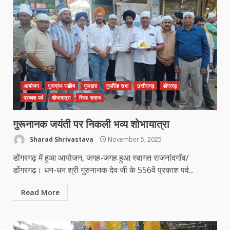
आयोजन
गुरूग्रंथ साहिब
गुरूद्वारा
गुरूसिंह सभा
छत्तीसगढ़
डोंगरगढ़
प्रकाश पर्व
शोभायात्रा
सिख समाज
गुरूनानक जयंती पर निकली भव्य शोभायात्रा
Sharad Shrivastava
November 5, 2025
डोंगरगढ़ में हुआ आयोजन, जगह-जगह हुआ स्वागत राजनांदगाँव/
डोंगरगढ़। धन-धन श्री गुरुनानक देव जी के 556वें प्रकाश पर्व...
Read More