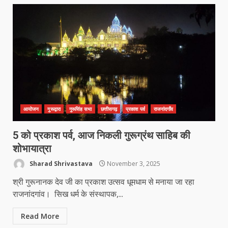
मध्यप्रदेश को अस्मिता वेस्ट जोन हॉकी लीग
सब जूनियर बालिका वर्ग का खिताब
March 24, 2026
5
खल्लारी माता मंदिर का रोप-वे टूटा, महिला
की मौत
March 22, 2026
6
आयोजन
गुरूद्वारा
गुरूसिंह सभा
छत्तीसगढ़
प्रकाश पर्व
राजनांदगाँव
5 को प्रकाश पर्व, आज निकली गुरूग्रंथ साहिब की
राष्ट्रीय पवार क्षत्रिय महासभा भारत की
शोभायात्रा
सामान्य सभा डोंगरगढ़ में कल
Sharad Shrivastava
November 3, 2025
March 21, 2026
7
श्री गुरूनानक देव जी का प्रकाश उत्सव धूमधाम से मनाया जा रहा
राजनांदगांव। सिख धर्म के संस्थापक,...
नाबालिक के प्रसव मामले में फरार आरोपी के
Read More
संबंध में इनाम की उद्घोषना