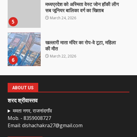
मध्यप्रदेश को अस्मिता वेस्ट जोन हॉकी लीग
सब जूनियर बालिका वर्ग का खिताब
March 24, 2026
5
खल्लारी माता मंदिर का रोप-वे टूटा, महिला
की मौत
March 22, 2026
6
राष्ट्रीय पवार क्षत्रिय महासभा भारत की
सामान्य सभा डोंगरगढ़ में कल
ABOUT US
March 21, 2026
7
शरद श्रीवास्तव
ममता नगर, राजनांदगाँव
Mob. - 8359008727
नाबालिक के प्रसव मामले में फरार आरोपी के
Email: dishachakra27@gmail.com
संबंध में इनाम की उद्घोषना
March 25, 2026
1