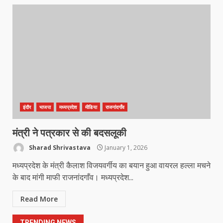
मध्यप्रदेश को अस्मिता वेस्ट जोन हॉकी लीग
सब जूनियर बालिका वर्ग का खिताब
March 24, 2026
5
खल्लारी माता मंदिर का रोप-वे टूटा, महिला
की मौत
March 22, 2026
6
इंदौर
भाजपा
मध्यप्रदेश
मीडिया
राजनांदगाँव
राष्ट्रीय पवार क्षत्रिय महासभा भारत की
मंत्री ने पत्रकार से की बदसलूकी
सामान्य सभा डोंगरगढ़ में कल
Sharad Shrivastava
January 1, 2026
March 21, 2026
7
मध्यप्रदेश के मंत्री कैलाश विजयवर्गीय का बयान हुआ वायरल हल्ला मचने
के बाद मांगी माफी राजनांदगाँव। मध्यप्रदेश...
नाबालिक के प्रसव मामले में फरार आरोपी के
Read More
संबंध में इनाम की उद्घोषना
March 25, 2026
1
TRENDING NEWS