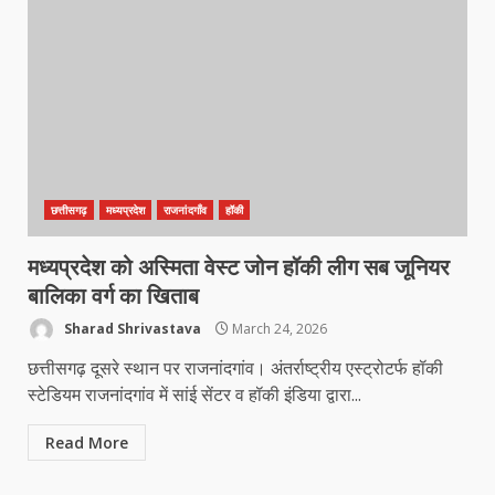
छत्तीसगढ़
मध्यप्रदेश
राजनांदगाँव
हॉकी
कांग्रेस ने किया नगर एवं ग्राम निवेश
कार्यालय का घेराव
मध्यप्रदेश को अस्मिता वेस्ट जोन हॉकी लीग सब जूनियर
March 24, 2026
3
बालिका वर्ग का खिताब
Sharad Shrivastava
March 24, 2026
छत्तीसगढ़ दूसरे स्थान पर राजनांदगांव। अंतर्राष्ट्रीय एस्ट्रोटर्फ हॉकी
DKSZC सदस्य पापा राव ने 17 माओवादियों
के साथ किया सरेंडर
स्टेडियम राजनांदगांव में सांई सेंटर व हॉकी इंडिया द्वारा...
March 24, 2026
4
Read More