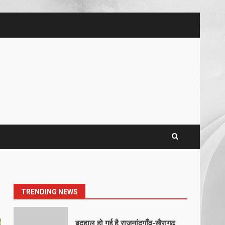
5
खल्लारी माता मंदिर का रोप-वे टूटा,
महिला की मौत
March 22, 2026
6
राष्ट्रीय पवार क्षत्रिय महासभा भारत की
सामान्य सभा डोंगरगढ़ में कल
March 21, 2026
7
नाबालिक के प्रसव मामले में फरार
आरोपी के संबंध में इनाम की उद्घोषना
March 25, 2026
1
TRENDING NEWS
बदहाल हो गई है राजनांदगाँव-खैरागढ़