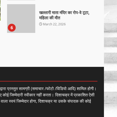
खल्लारी माता मंदिर का रोप-वे टूटा,
महिला की मौत
March 22, 2026
6
राष्ट्रीय पवार क्षत्रिय महासभा भारत की
सामान्य सभा डोंगरगढ़ में कल
March 21, 2026
7
नाबालिक के प्रसव मामले में फरार
आरोपी के संबंध में इनाम की उद्घोषना
ं द्वारा प्रस्तुत सामग्री (समाचार /फोटो /विडियो आदि) शामिल होगी।
March 25, 2026
1
ए कोई जिम्मेदारी स्वीकार नहीं करता। दिशाचक्र में प्रकाशित ऐसी
े वाला स्वयं जिम्मेदार होगा, दिशाचक्र या उसके संपादक की कोई
बदहाल हो गई है राजनांदगाँव-खैरागढ़
सड़क