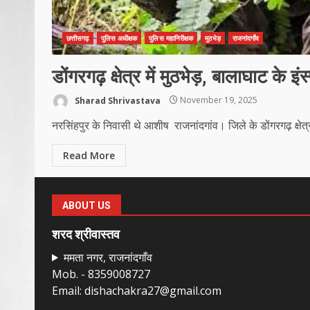
छत्तीसगढ़
पुलिस अधीक्षक
पुलिस महानिरीक्षक
मुठभेड़
राजनांदगाँव
डोंगरगढ़ क्षेत्र में मुठभेड़, बालाघाट के इं
Sharad Shrivastava
November 19, 2025
नरसिंहपुर के निवासी थे आशीष राजनांदगांव। जिले के डोंगरगढ़ क्षेत्र 
Read More
ABOUT US
शरद श्रीवास्तव
ममता नगर, राजनांदगाँव
Mob. - 8359008727
Email: dishachakra27@gmail.com