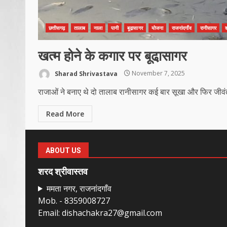
छत्तीसगढ़
तालाब
नाला
पानी
बूढा़सागर
योजना
राजनांदगाँव
रानीसागर
खत्म होने के कगार पर बूढा़सागर
Sharad Shrivastava
November 7, 2025
राजाओं ने बनाए थे दो तालाब रानीसागर कई बार सूखा और फिर जीवंत
Read More
ABOUT US
शरद श्रीवास्तव
ममता नगर, राजनांदगाँव
Mob. - 8359008727
Email: dishachakra27@gmail.com