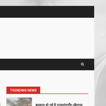
5
खल्लारी माता मंदिर का रोप-वे टूटा,
महिला की मौत
March 22, 2026
6
राष्ट्रीय पवार क्षत्रिय महासभा भारत की
सामान्य सभा डोंगरगढ़ में कल
March 21, 2026
7
नाबालिक के प्रसव मामले में फरार
आरोपी के संबंध में इनाम की उद्घोषना
March 25, 2026
1
TRENDING NEWS
बदहाल हो गई है राजनांदगाँव-खैरागढ़