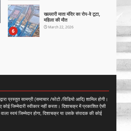
खल्लारी माता मंदिर का रोप-वे टूटा,
महिला की मौत
March 22, 2026
6
राष्ट्रीय पवार क्षत्रिय महासभा भारत की
सामान्य सभा डोंगरगढ़ में कल
March 21, 2026
7
नाबालिक के प्रसव मामले में फरार
आरोपी के संबंध में इनाम की उद्घोषना
ं द्वारा प्रस्तुत सामग्री (समाचार /फोटो /विडियो आदि) शामिल होगी।
March 25, 2026
1
ए कोई जिम्मेदारी स्वीकार नहीं करता। दिशाचक्र में प्रकाशित ऐसी
े वाला स्वयं जिम्मेदार होगा, दिशाचक्र या उसके संपादक की कोई
बदहाल हो गई है राजनांदगाँव-खैरागढ़
सड़क