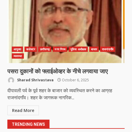
सब जूनियर बालिका वर्ग का खिताब
March 24, 2026
5
खल्लारी माता मंदिर का रोप-वे टूटा, महिला
की मौत
March 22, 2026
6
आयुक्त
कलेक्टर
छत्तीसगढ़
नगर निगम
पुलिस अधीक्षक
बाजार
राजनांदगाँव
व्यवस्था
राष्ट्रीय पवार क्षत्रिय महासभा भारत की
पसरा दुकानों को फ्लाईओव्हर के नीचे लगवाया जाए
सामान्य सभा डोंगरगढ़ में कल
Sharad Shrivastava
October 6, 2025
March 21, 2026
7
दीपावली पर्व के पूर्व शहर के बाजार को व्यवस्थित करने का आग्रह
राजनांदगाँव। शहर के जागरूक नागरिक...
नाबालिक के प्रसव मामले में फरार आरोपी के
Read More
संबंध में इनाम की उद्घोषना
March 25, 2026
1
TRENDING NEWS