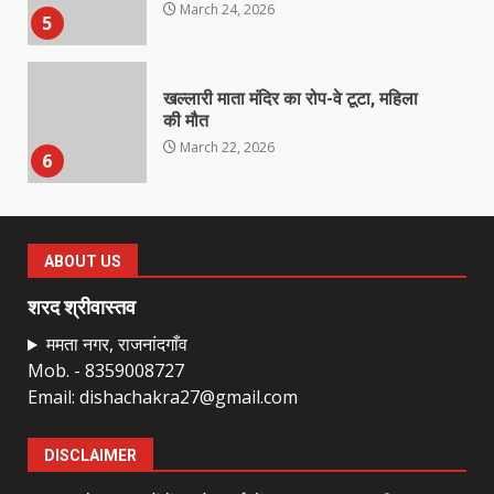
March 24, 2026
5
खल्लारी माता मंदिर का रोप-वे टूटा, महिला
की मौत
March 22, 2026
6
राष्ट्रीय पवार क्षत्रिय महासभा भारत की
सामान्य सभा डोंगरगढ़ में कल
ABOUT US
March 21, 2026
7
शरद श्रीवास्तव
ममता नगर, राजनांदगाँव
Mob. - 8359008727
नाबालिक के प्रसव मामले में फरार आरोपी के
Email: dishachakra27@gmail.com
संबंध में इनाम की उद्घोषना
March 25, 2026
1
DISCLAIMER