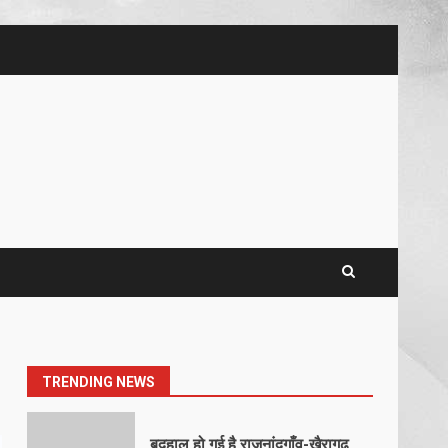
5
खल्लारी माता मंदिर का रोप-वे टूटा,
महिला की मौत
March 22, 2026
6
राष्ट्रीय पवार क्षत्रिय महासभा भारत की
सामान्य सभा डोंगरगढ़ में कल
March 21, 2026
7
नाबालिक के प्रसव मामले में फरार
आरोपी के संबंध में इनाम की उद्घोषना
March 25, 2026
1
TRENDING NEWS
बदहाल हो गई है राजनांदगाँव-खैरागढ़