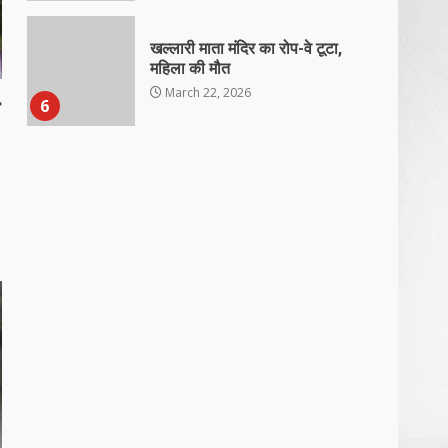
खल्लारी माता मंदिर का रोप-वे टूटा,
महिला की मौत
March 22, 2026
6
राष्ट्रीय पवार क्षत्रिय महासभा भारत की
सामान्य सभा डोंगरगढ़ में कल
March 21, 2026
7
नाबालिक के प्रसव मामले में फरार
आरोपी के संबंध में इनाम की उद्घोषना
March 25, 2026
1
बदहाल हो गई है राजनांदगाँव-खैरागढ़
सड़क