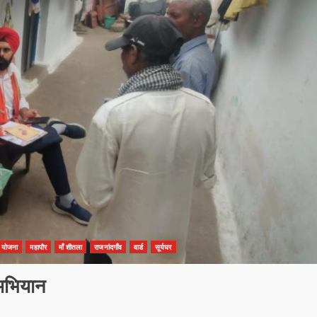
न योजना
महापौर
माँ शीतला
राजनांदगाँव
वार्ड
सूर्यघर
 अभियान