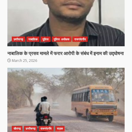
छत्तीसगढ़
नाबालिक
पुलिस
पुलिस अधीक्षक
राजनांदगाँव
कांग्रेस ने किया नगर एवं ग्राम निवेश
नाबालिक के प्रसव मामले में फरार आरोपी के संबंध में इनाम की उद्घोषना
कार्यालय का घेराव
March 25, 2026
March 24, 2026
3
DKSZC सदस्य पापा राव ने 17 माओवादियों
के साथ किया सरेंडर
March 24, 2026
4
मध्यप्रदेश को अस्मिता वेस्ट जोन हॉकी लीग
खैरागढ़
छत्तीसगढ़
राजनांदगाँव
सड़क