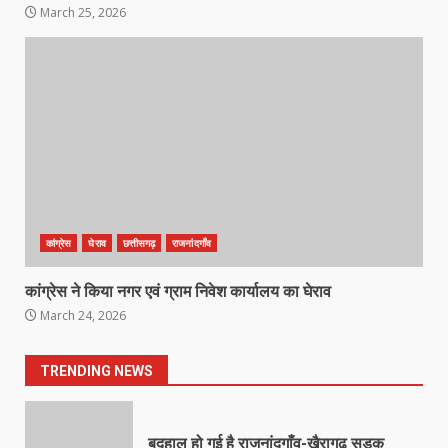
March 25, 2026
खल्लारी माता मंदिर का रोप-वे टूटा, महिला
की मौत
March 22, 2026
6
राष्ट्रीय पवार क्षत्रिय महासभा भारत की
सामान्य सभा डोंगरगढ़ में कल
March 21, 2026
7
कांग्रेस
घेराव
छत्तीसगढ़
राजनांदगाँव
कांग्रेस ने किया नगर एवं ग्राम निवेश कार्यालय का घेराव
नाबालिक के प्रसव मामले में फरार आरोपी के
March 24, 2026
संबंध में इनाम की उद्घोषना
March 25, 2026
1
TRENDING NEWS
बदहाल हो गई है राजनांदगाँव-खैरागढ़ सड़क