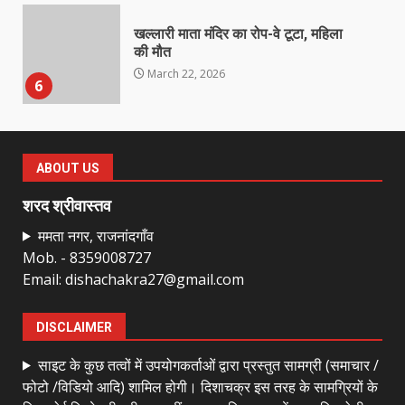
खल्लारी माता मंदिर का रोप-वे टूटा, महिला
की मौत
March 22, 2026
6
राष्ट्रीय पवार क्षत्रिय महासभा भारत की
सामान्य सभा डोंगरगढ़ में कल
ABOUT US
March 21, 2026
7
शरद श्रीवास्तव
ममता नगर, राजनांदगाँव
Mob. - 8359008727
नाबालिक के प्रसव मामले में फरार आरोपी के
Email: dishachakra27@gmail.com
संबंध में इनाम की उद्घोषना
March 25, 2026
1
DISCLAIMER
साइट के कुछ तत्वों में उपयोगकर्ताओं द्वारा प्रस्तुत सामग्री (समाचार /
बदहाल हो गई है राजनांदगाँव-खैरागढ़ सड़क
फोटो /विडियो आदि) शामिल होगी। दिशाचक्र इस तरह के सामग्रियों के
March 25, 2026