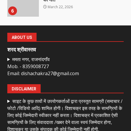
March 22, 2026
6
राष्ट्रीय पवार क्षत्रिय महासभा भारत की
सामान्य सभा डोंगरगढ़ में कल
ABOUT US
March 21, 2026
7
शरद श्रीवास्तव
ममता नगर, राजनांदगाँव
Mob. - 8359008727
नाबालिक के प्रसव मामले में फरार आरोपी के
Email: dishachakra27@gmail.com
संबंध में इनाम की उद्घोषना
March 25, 2026
1
DISCLAIMER
साइट के कुछ तत्वों में उपयोगकर्ताओं द्वारा प्रस्तुत सामग्री (समाचार /
बदहाल हो गई है राजनांदगाँव-खैरागढ़ सड़क
फोटो /विडियो आदि) शामिल होगी। दिशाचक्र इस तरह के सामग्रियों के
March 25, 2026
लिए कोई जिम्मेदारी स्वीकार नहीं करता। दिशाचक्र में प्रकाशित ऐसी
2
सामग्रियों के लिए संवाददाता /खबर देने वाला स्वयं जिम्मेदार होगा,
दिशाचक्र या उसके संपादक की कोई जिम्मेदारी नहीं होगी.