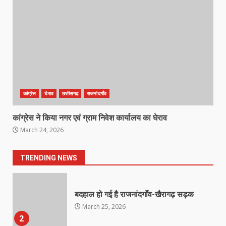
खल्लारी माता मंदिर का रोप-वे टूटा, महिला
की मौत
March 22, 2026
6
राष्ट्रीय पवार क्षत्रिय महासभा भारत की
सामान्य सभा डोंगरगढ़ में कल
March 21, 2026
7
कांग्रेस
घेराव
छत्तीसगढ़
राजनांदगाँव
कांग्रेस ने किया नगर एवं ग्राम निवेश कार्यालय का घेराव
नाबालिक के प्रसव मामले में फरार आरोपी के
March 24, 2026
संबंध में इनाम की उद्घोषना
March 25, 2026
1
TRENDING NEWS
बदहाल हो गई है राजनांदगाँव-खैरागढ़ सड़क
March 25, 2026
2