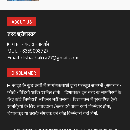
राष्ट्रीय पवार क्षत्रिय महासभा भारत की
सामान्य सभा डोंगरगढ़ में कल
ABOUT US
March 21, 2026
7
शरद श्रीवास्तव
ममता नगर, राजनांदगाँव
Mob. - 8359008727
नाबालिक के प्रसव मामले में फरार आरोपी के
Email: dishachakra27@gmail.com
संबंध में इनाम की उद्घोषना
March 25, 2026
1
DISCLAIMER
साइट के कुछ तत्वों में उपयोगकर्ताओं द्वारा प्रस्तुत सामग्री (समाचार /
बदहाल हो गई है राजनांदगाँव-खैरागढ़ सड़क
फोटो /विडियो आदि) शामिल होगी। दिशाचक्र इस तरह के सामग्रियों के
March 25, 2026
लिए कोई जिम्मेदारी स्वीकार नहीं करता। दिशाचक्र में प्रकाशित ऐसी
2
सामग्रियों के लिए संवाददाता /खबर देने वाला स्वयं जिम्मेदार होगा,
दिशाचक्र या उसके संपादक की कोई जिम्मेदारी नहीं होगी.
कांग्रेस ने किया नगर एवं ग्राम निवेश