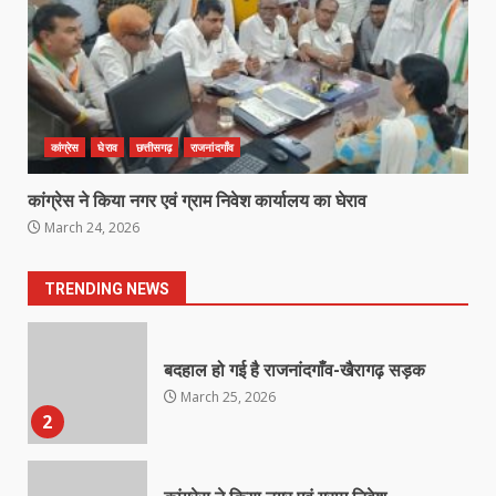
6
राष्ट्रीय पवार क्षत्रिय महासभा भारत की
सामान्य सभा डोंगरगढ़ में कल
March 21, 2026
7
कांग्रेस
घेराव
छत्तीसगढ़
राजनांदगाँव
कांग्रेस ने किया नगर एवं ग्राम निवेश कार्यालय का घेराव
नाबालिक के प्रसव मामले में फरार आरोपी के
March 24, 2026
संबंध में इनाम की उद्घोषना
March 25, 2026
1
TRENDING NEWS
बदहाल हो गई है राजनांदगाँव-खैरागढ़ सड़क
March 25, 2026
2