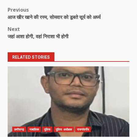
Post
Previous
आज खीर खाने की रस्म, सोमवार को डूबते सूर्य को अर्घ्य
navigation
Next
जहां आशा होगी, वहां निराशा भी होगी
RELATED STORIES
छत्तीसगढ़
नाबालिक
पुलिस
पुलिस अधीक्षक
राजनांदगाँव