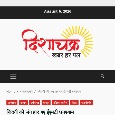
Skip
August 6, 2026
to
content
PRIMARY
MENU
Home
राजनांदगाँव
जिंदगी की जंग हार गए ईएमटी घनश्याम
आपरेशन
उपचार
छत्तीसगढ़
मानपुर
मेडिकल कालेज
मोहला
राजनांदगाँव
जिंदगी की जंग हार गए ईएमटी घनश्याम