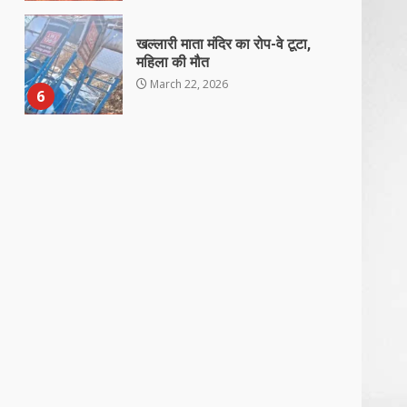
खल्लारी माता मंदिर का रोप-वे टूटा,
महिला की मौत
March 22, 2026
6
राष्ट्रीय पवार क्षत्रिय महासभा भारत की
सामान्य सभा डोंगरगढ़ में कल
March 21, 2026
7
नाबालिक के प्रसव मामले में फरार
आरोपी के संबंध में इनाम की उद्घोषना
March 25, 2026
1
बदहाल हो गई है राजनांदगाँव-खैरागढ़
सड़क