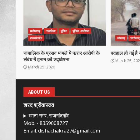
छत्तीसगढ़
नाबालिक
पुलिस
पुलिस अधीक्षक
राजनांदगाँव
खैरागढ़
छत्तीसगढ
नाबालिक के प्रसव मामले में फरार आरोपी के
बदहाल हो गई है 
संबंध में इनाम की उद्घोषना
March 25, 20
March 25, 2026
ABOUT US
शरद श्रीवास्तव
ममता नगर, राजनांदगाँव
Mob. - 8359008727
Email: dishachakra27@gmail.com