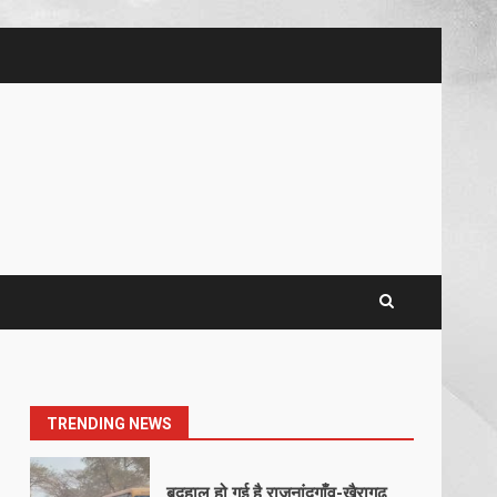
5
खल्लारी माता मंदिर का रोप-वे टूटा,
महिला की मौत
March 22, 2026
6
राष्ट्रीय पवार क्षत्रिय महासभा भारत की
सामान्य सभा डोंगरगढ़ में कल
March 21, 2026
7
नाबालिक के प्रसव मामले में फरार
आरोपी के संबंध में इनाम की उद्घोषना
March 25, 2026
1
TRENDING NEWS
बदहाल हो गई है राजनांदगाँव-खैरागढ़