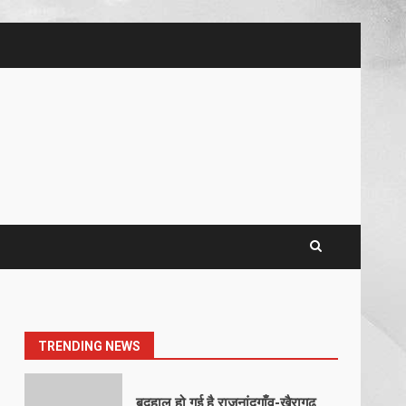
5
खल्लारी माता मंदिर का रोप-वे टूटा,
महिला की मौत
March 22, 2026
6
राष्ट्रीय पवार क्षत्रिय महासभा भारत की
सामान्य सभा डोंगरगढ़ में कल
March 21, 2026
7
नाबालिक के प्रसव मामले में फरार
आरोपी के संबंध में इनाम की उद्घोषना
March 25, 2026
1
TRENDING NEWS
बदहाल हो गई है राजनांदगाँव-खैरागढ़