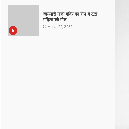
खल्लारी माता मंदिर का रोप-वे टूटा,
महिला की मौत
March 22, 2026
6
राष्ट्रीय पवार क्षत्रिय महासभा भारत की
सामान्य सभा डोंगरगढ़ में कल
March 21, 2026
7
नाबालिक के प्रसव मामले में फरार
आरोपी के संबंध में इनाम की उद्घोषना
March 25, 2026
1
बदहाल हो गई है राजनांदगाँव-खैरागढ़
सड़क