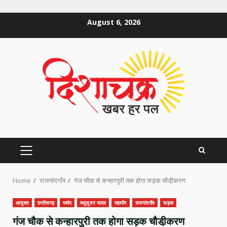
Skip
August 6, 2026
to
content
PRIMARY
MENU
Home
राजनांदगाँव
गंज चौक से कन्हारपुरी तक होगा सड़क चौडी़करण
आयुक्त
छत्तीसगढ़
पार्षद
मधुसूदन यादव
महापौर
राजनांदगाँव
सड़क
गंज चौक से कन्हारपुरी तक होगा सड़क चौडी़करण