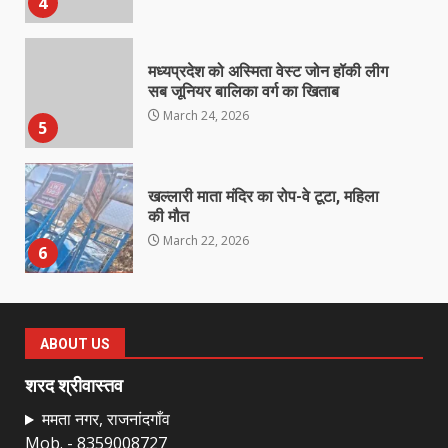
4
मध्यप्रदेश को अस्मिता वेस्ट जोन हॉकी लीग
सब जूनियर बालिका वर्ग का खिताब
March 24, 2026
5
खल्लारी माता मंदिर का रोप-वे टूटा, महिला
की मौत
March 22, 2026
6
राष्ट्रीय पवार क्षत्रिय महासभा भारत की
सामान्य सभा डोंगरगढ़ में कल
ABOUT US
March 21, 2026
7
शरद श्रीवास्तव
ममता नगर, राजनांदगाँव
Mob. - 8359008727
नाबालिक के प्रसव मामले में फरार आरोपी के