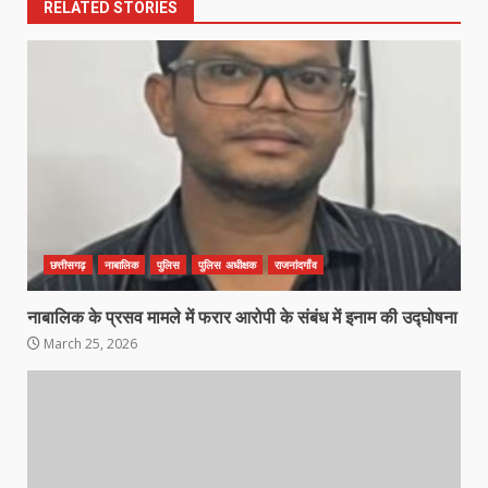
RELATED STORIES
छत्तीसगढ़
नाबालिक
पुलिस
पुलिस अधीक्षक
राजनांदगाँव
कांग्रेस ने किया नगर एवं ग्राम निवेश
नाबालिक के प्रसव मामले में फरार आरोपी के संबंध में इनाम की उद्घोषना
कार्यालय का घेराव
March 25, 2026
March 24, 2026
3
DKSZC सदस्य पापा राव ने 17 माओवादियों
के साथ किया सरेंडर