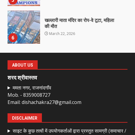
खल्लारी माता मंदिर का रोप-वे टूटा, महिला
की मौत
March 22, 2026
6
राष्ट्रीय पवार क्षत्रिय महासभा भारत की
सामान्य सभा डोंगरगढ़ में कल
ABOUT US
March 21, 2026
7
शरद श्रीवास्तव
ममता नगर, राजनांदगाँव
Mob. - 8359008727
नाबालिक के प्रसव मामले में फरार आरोपी के
Email: dishachakra27@gmail.com
संबंध में इनाम की उद्घोषना
March 25, 2026
1
DISCLAIMER
साइट के कुछ तत्वों में उपयोगकर्ताओं द्वारा प्रस्तुत सामग्री (समाचार /