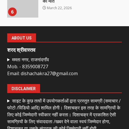
की मौत
March 22, 2026
6
राष्ट्रीय पवार क्षत्रिय महासभा भारत की
सामान्य सभा डोंगरगढ़ में कल
ABOUT US
March 21, 2026
7
शरद श्रीवास्तव
ममता नगर, राजनांदगाँव
Mob. - 8359008727
नाबालिक के प्रसव मामले में फरार आरोपी के
Email: dishachakra27@gmail.com
संबंध में इनाम की उद्घोषना
March 25, 2026
1
DISCLAIMER
साइट के कुछ तत्वों में उपयोगकर्ताओं द्वारा प्रस्तुत सामग्री (समाचार /
बदहाल हो गई है राजनांदगाँव-खैरागढ़ सड़क
फोटो /विडियो आदि) शामिल होगी। दिशाचक्र इस तरह के सामग्रियों के
March 25, 2026
लिए कोई जिम्मेदारी स्वीकार नहीं करता। दिशाचक्र में प्रकाशित ऐसी
2
सामग्रियों के लिए संवाददाता /खबर देने वाला स्वयं जिम्मेदार होगा,
दिशाचक्र या उसके संपादक की कोई जिम्मेदारी नहीं होगी.