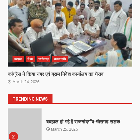
खल्लारी माता मंदिर का रोप-वे टूटा, महिला
की मौत
March 22, 2026
6
राष्ट्रीय पवार क्षत्रिय महासभा भारत की
सामान्य सभा डोंगरगढ़ में कल
March 21, 2026
7
कांग्रेस
घेराव
छत्तीसगढ़
राजनांदगाँव
कांग्रेस ने किया नगर एवं ग्राम निवेश कार्यालय का घेराव
नाबालिक के प्रसव मामले में फरार आरोपी के
March 24, 2026
संबंध में इनाम की उद्घोषना
March 25, 2026
1
TRENDING NEWS
बदहाल हो गई है राजनांदगाँव-खैरागढ़ सड़क
March 25, 2026
2