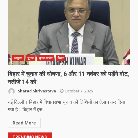
मध्यप्रदेश को अस्मिता वेस्ट जोन हॉकी लीग
सब जूनियर बालिका वर्ग का खिताब
March 24, 2026
5
खल्लारी माता मंदिर का रोप-वे टूटा, महिला
की मौत
March 22, 2026
6
आयुक्त
चुनाव
चुनाव आयोग
बिहार
बिहार में चुनाव की घोषणा, 6 और 11 नवंबर को पडे़ंगे वोट,
राष्ट्रीय पवार क्षत्रिय महासभा भारत की
नतीजे 14 को
सामान्य सभा डोंगरगढ़ में कल
Sharad Shrivastava
October 7, 2025
March 21, 2026
7
नई दिल्ली। बिहार में विधानसभा चुनाव की तिथियों का ऐलान कर दिया
गया है। बिहार में इस...
नाबालिक के प्रसव मामले में फरार आरोपी के
Read More
संबंध में इनाम की उद्घोषना
March 25, 2026
1
TRENDING NEWS