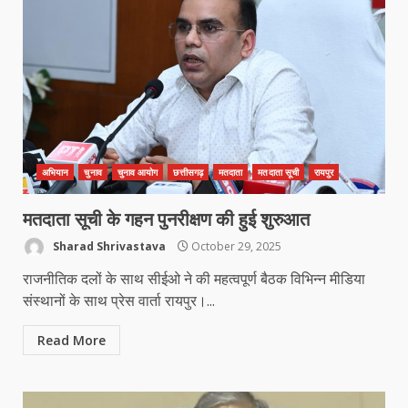
अभियान
चुनाव
चुनाव आयोग
छत्तीसगढ़
मतदाता
मतदाता सूची
रायपुर
कांग्रेस ने किया नगर एवं ग्राम निवेश
कार्यालय का घेराव
मतदाता सूची के गहन पुनरीक्षण की हुई शुरुआत
March 24, 2026
3
Sharad Shrivastava
October 29, 2025
राजनीतिक दलों के साथ सीईओ ने की महत्वपूर्ण बैठक विभिन्न मीडिया
संस्थानों के साथ प्रेस वार्ता रायपुर।...
DKSZC सदस्य पापा राव ने 17 माओवादियों
के साथ किया सरेंडर
Read More
March 24, 2026
4