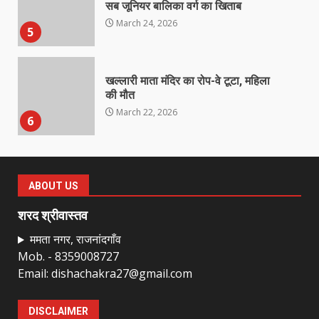
सब जूनियर बालिका वर्ग का खिताब
March 24, 2026
5
खल्लारी माता मंदिर का रोप-वे टूटा, महिला
की मौत
March 22, 2026
6
राष्ट्रीय पवार क्षत्रिय महासभा भारत की
सामान्य सभा डोंगरगढ़ में कल
ABOUT US
March 21, 2026
7
शरद श्रीवास्तव
ममता नगर, राजनांदगाँव
Mob. - 8359008727
नाबालिक के प्रसव मामले में फरार आरोपी के
Email: dishachakra27@gmail.com
संबंध में इनाम की उद्घोषना
March 25, 2026
1
DISCLAIMER