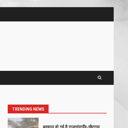
5
खल्लारी माता मंदिर का रोप-वे टूटा,
महिला की मौत
March 22, 2026
6
राष्ट्रीय पवार क्षत्रिय महासभा भारत की
सामान्य सभा डोंगरगढ़ में कल
March 21, 2026
7
नाबालिक के प्रसव मामले में फरार
आरोपी के संबंध में इनाम की उद्घोषना
March 25, 2026
1
TRENDING NEWS
बदहाल हो गई है राजनांदगाँव-खैरागढ़