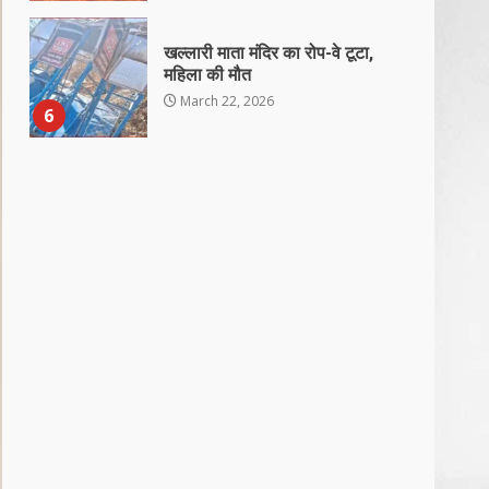
खल्लारी माता मंदिर का रोप-वे टूटा,
महिला की मौत
March 22, 2026
6
राष्ट्रीय पवार क्षत्रिय महासभा भारत की
सामान्य सभा डोंगरगढ़ में कल
March 21, 2026
7
नाबालिक के प्रसव मामले में फरार
आरोपी के संबंध में इनाम की उद्घोषना
March 25, 2026
1
बदहाल हो गई है राजनांदगाँव-खैरागढ़
सड़क