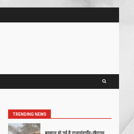
5
खल्लारी माता मंदिर का रोप-वे टूटा,
महिला की मौत
March 22, 2026
6
राष्ट्रीय पवार क्षत्रिय महासभा भारत की
सामान्य सभा डोंगरगढ़ में कल
March 21, 2026
7
नाबालिक के प्रसव मामले में फरार
आरोपी के संबंध में इनाम की उद्घोषना
March 25, 2026
1
TRENDING NEWS
बदहाल हो गई है राजनांदगाँव-खैरागढ़