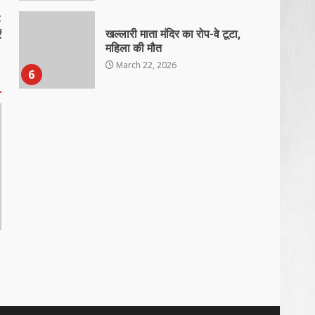
t
ं
खल्लारी माता मंदिर का रोप-वे टूटा,
महिला की मौत
March 22, 2026
6
राष्ट्रीय पवार क्षत्रिय महासभा भारत की
सामान्य सभा डोंगरगढ़ में कल
March 21, 2026
7
नाबालिक के प्रसव मामले में फरार
आरोपी के संबंध में इनाम की उद्घोषना
March 25, 2026
1
बदहाल हो गई है राजनांदगाँव-खैरागढ़
सड़क