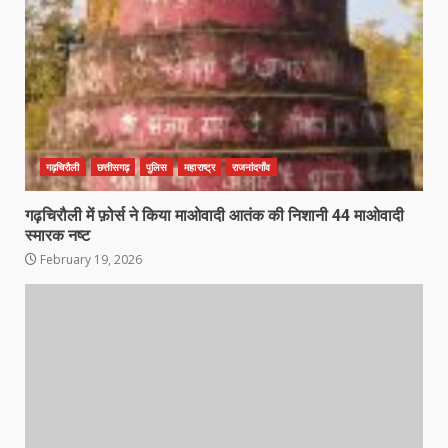
गढ़चिरौली
छत्तीसगढ़
पुलिस
महाराष्ट्र
राजनांदगाँव
गढ़चिरौली में फ़ोर्स ने किया माओवादी आतंक की निशानी 44 माओवादी
कांग्रेस ने किया नगर एवं ग्राम निवेश
स्मारक नष्ट
कार्यालय का घेराव
February 19, 2026
March 24, 2026
3
DKSZC सदस्य पापा राव ने 17 माओवादियों
के साथ किया सरेंडर
March 24, 2026
4