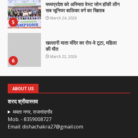
मध्यप्रदेश को अस्मिता वेस्ट जोन हॉकी लीग
सब जूनियर बालिका वर्ग का खिताब
March 24, 2026
5
खल्लारी माता मंदिर का रोप-वे टूटा, महिला
की मौत
March 22, 2026
6
राष्ट्रीय पवार क्षत्रिय महासभा भारत की
सामान्य सभा डोंगरगढ़ में कल
ABOUT US
March 21, 2026
7
शरद श्रीवास्तव
ममता नगर, राजनांदगाँव
Mob. - 8359008727
नाबालिक के प्रसव मामले में फरार आरोपी के
Email: dishachakra27@gmail.com
संबंध में इनाम की उद्घोषना
March 25, 2026
1