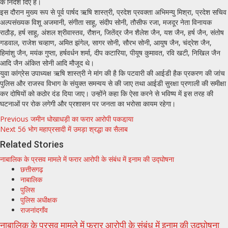
के निर्देश दिए हैं।
इस दौरान मुख्य रूप से पूर्व पार्षद ऋषि शास्त्री, प्रदेश प्रवक्ता अभिमन्यु मिश्रा, प्रदेश सचिव
अल्पसंख्यक विशू अजमानी, संगीता साहू, संदीप सोनी, तौसीफ रजा, मजदूर नेता विनायक
राठौड़, हर्ष साहू, अंशल श्रीवास्तव, रौशन, जितेंद्र जैन शैलेश जैन, यश जैन, हर्ष जैन, संतोष
गडवाल, राजेश चव्हाण, अमित झंगेल, सागर सोनी, सौरभ सोनी, आयुष जैन, चंद्रेश जैन,
हिमांशु जैन, मयंक गुप्ता, हर्षवर्धन शर्मा, दीप कटारिया, पीयूष कुमावत, रवि खटी, निखिल जैन
आदि जैन अंकित सोनी आदि मौजूद थे।
युवा कांग्रेस उपाध्यक्ष ऋषि शास्त्री ने मांग की है कि पटवारी की आईडी हैक प्रकरण की जांच
पुलिस और राजस्व विभाग के संयुक्त समन्वय से की जाए तथा आईडी सुरक्षा प्रणाली की समीक्षा
कर दोषियों को कठोर दंड दिया जाए। उन्होंने कहा कि ऐसा करने से भविष्य में इस तरह की
घटनाओं पर रोक लगेगी और प्रशासन पर जनता का भरोसा कायम रहेगा।
Post
Previous
जमीन धोखाधड़ी का फरार आरोपी पकडा़या
Next
56 भोग महाप्रसादी में उमड़ा श्रद्धा का सैलाब
navigation
Related Stories
नाबालिक के प्रसव मामले में फरार आरोपी के संबंध में इनाम की उद्घोषना
छत्तीसगढ़
नाबालिक
पुलिस
पुलिस अधीक्षक
राजनांदगाँव
नाबालिक के प्रसव मामले में फरार आरोपी के संबंध में इनाम की उद्घोषना