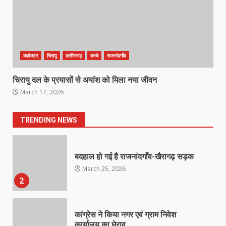
राष्ट्रीय पवार क्षत्रिय महासभा भारत की
सामान्य सभा डोंगरगढ़ में कल
March 21, 2026
7
कलेक्टर
चिरायु
छत्तीसगढ़
बच्चे
राजनांदगाँव
चिरायु दल के प्रयासों से अयांश को मिला नया जीवन
नाबालिक के प्रसव मामले में फरार आरोपी के
March 17, 2026
संबंध में इनाम की उद्घोषना
March 25, 2026
1
TRENDING NEWS
बदहाल हो गई है राजनांदगाँव-खैरागढ़ सड़क
March 25, 2026
2
कांग्रेस ने किया नगर एवं ग्राम निवेश
कार्यालय का घेराव