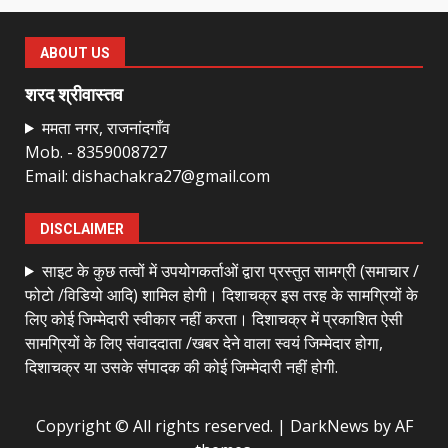
राष्ट्रीय पवार क्षत्रिय महासभा भारत की
सामान्य सभा डोंगरगढ़ में कल
ABOUT US
March 21, 2026
7
शरद श्रीवास्तव
ममता नगर, राजनांदगाँव
Mob. - 8359008727
नाबालिक के प्रसव मामले में फरार आरोपी के
Email: dishachakra27@gmail.com
संबंध में इनाम की उद्घोषना
March 25, 2026
1
DISCLAIMER
साइट के कुछ तत्वों में उपयोगकर्ताओं द्वारा प्रस्तुत सामग्री (समाचार /
बदहाल हो गई है राजनांदगाँव-खैरागढ़ सड़क
फोटो /विडियो आदि) शामिल होगी। दिशाचक्र इस तरह के सामग्रियों के
March 25, 2026
लिए कोई जिम्मेदारी स्वीकार नहीं करता। दिशाचक्र में प्रकाशित ऐसी
2
सामग्रियों के लिए संवाददाता /खबर देने वाला स्वयं जिम्मेदार होगा,
दिशाचक्र या उसके संपादक की कोई जिम्मेदारी नहीं होगी.
कांग्रेस ने किया नगर एवं ग्राम निवेश
Copyright © All rights reserved.
|
DarkNews
by AF
कार्यालय का घेराव