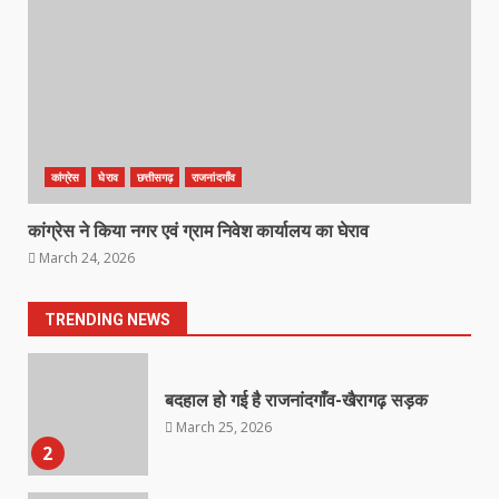
March 22, 2026
6
राष्ट्रीय पवार क्षत्रिय महासभा भारत की
सामान्य सभा डोंगरगढ़ में कल
March 21, 2026
7
कांग्रेस
घेराव
छत्तीसगढ़
राजनांदगाँव
कांग्रेस ने किया नगर एवं ग्राम निवेश कार्यालय का घेराव
नाबालिक के प्रसव मामले में फरार आरोपी के
March 24, 2026
संबंध में इनाम की उद्घोषना
March 25, 2026
1
TRENDING NEWS
बदहाल हो गई है राजनांदगाँव-खैरागढ़ सड़क
March 25, 2026
2