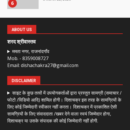
6
राष्ट्रीय पवार क्षत्रिय महासभा भारत की
सामान्य सभा डोंगरगढ़ में कल
ABOUT US
March 21, 2026
7
शरद श्रीवास्तव
ममता नगर, राजनांदगाँव
Mob. - 8359008727
नाबालिक के प्रसव मामले में फरार आरोपी के
Email: dishachakra27@gmail.com
संबंध में इनाम की उद्घोषना
March 25, 2026
1
DISCLAIMER
साइट के कुछ तत्वों में उपयोगकर्ताओं द्वारा प्रस्तुत सामग्री (समाचार /
बदहाल हो गई है राजनांदगाँव-खैरागढ़ सड़क
फोटो /विडियो आदि) शामिल होगी। दिशाचक्र इस तरह के सामग्रियों के
March 25, 2026
लिए कोई जिम्मेदारी स्वीकार नहीं करता। दिशाचक्र में प्रकाशित ऐसी
2
सामग्रियों के लिए संवाददाता /खबर देने वाला स्वयं जिम्मेदार होगा,
दिशाचक्र या उसके संपादक की कोई जिम्मेदारी नहीं होगी.