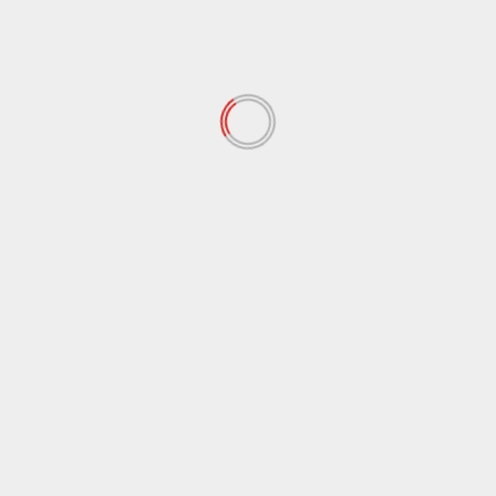
खैरागढ़
छत्तीसगढ़
राजनांदगाँव
सड़क
बदहाल हो गई है राजनांदगाँव-खैरागढ़ सड़क
March 25, 2026