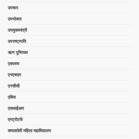
उपचार
उपभोक्ता
उपमुख्यमंत्री
उपराष्ट्रपति
ऋण पुस्तिका
एकलव्य
एनएचएम
एनसीसी
एबिस
एसआईआर
एस्ट्रोटर्फ
कमलादेवी महिला महाविद्यालय