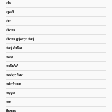
खीर
खुज्जी
खेल
खैरागढ़
खैरागढ़ छुईखदान गंडई
गंडई पंडरिया
गजल
गढ़चिरौली
गणतंत्र दिवस
गर्भवती माता
गाइड्स
गाय
गिरफ्तार