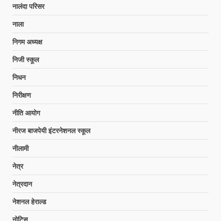
नालंदा परिसर
नाला
निगम अध्यक्ष
निजी स्कूल
निधन
निरीक्षण
नीति आयोग
नीरज बाजपेयी इंटरनेशनल स्कूल
नीलामी
नेत्र
नेत्रदान
नेशनल हेराल्ड
नोटिस