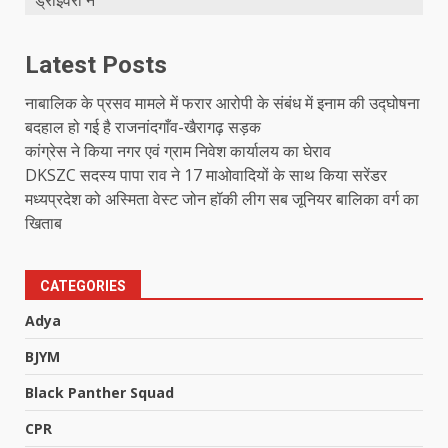
Latest Posts
नाबालिक के प्रसव मामले में फरार आरोपी के संबंध में इनाम की उद्घोषना
बदहाल हो गई है राजनांदगाँव-खैरागढ़ सड़क
कांग्रेस ने किया नगर एवं ग्राम निवेश कार्यालय का घेराव
DKSZC सदस्य पापा राव ने 17 माओवादियों के साथ किया सरेंडर
मध्यप्रदेश को अस्मिता वेस्ट जोन हॉकी लीग सब जूनियर बालिका वर्ग का
खिताब
CATEGORIES
Adya
BJYM
Black Panther Squad
CPR