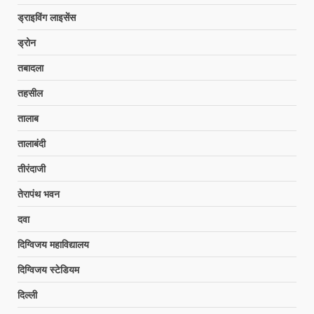
ड्राइविंग लाइसेंस
ड्रोन
तबादला
तहसील
तालाब
तालाबंदी
तीरंदाजी
तेरापंथ भवन
दवा
दिग्विजय महाविद्यालय
दिग्विजय स्टेडियम
दिल्ली