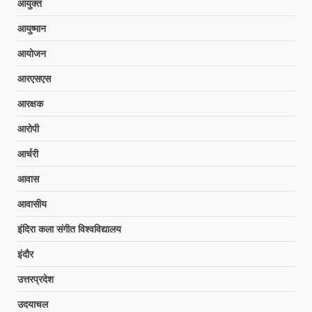
आयुक्त
आयुष्मान
आयोजन
आरएसएस
आरक्षक
आरोपी
आर्चरी
आवास
आवासीय
इंदिरा कला संगीत विश्वविद्यालय
इंदौर
उत्तरप्रदेश
उदयाचल