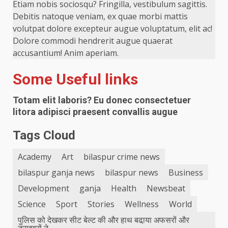
Etiam nobis sociosqu? Fringilla, vestibulum sagittis.
Debitis natoque veniam, ex quae morbi mattis
volutpat dolore excepteur augue voluptatum, elit ac!
Dolore commodi hendrerit augue quaerat
accusantium! Anim aperiam.
Some Useful links
Totam elit laboris? Eu donec consectetuer
litora adipisci praesent convallis augue
Tags Cloud
Academy
Art
bilaspur crime news
bilaspur ganja news
bilaspur news
Business
Development
ganja
Health
Newsbeat
Science
Sport
Stories
Wellness
World
पुलिस को देखकर सीट बेल्ट की और हाथ बढा़या अफसरों और
ड्राइवरों ने