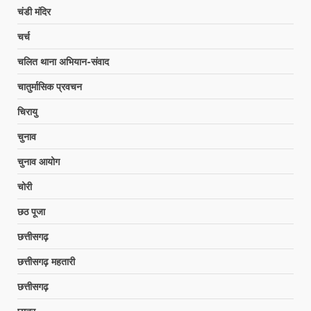
चंडी मंदिर
चर्च
चलित थाना अभियान-संवाद
चातुर्मासिक प्रवचन
चिरायु
चुनाव
चुनाव आयोग
चोरी
छठ पूजा
छत्तीसगढ़
छत्तीसगढ़ महतारी
छत्तीसगढ़