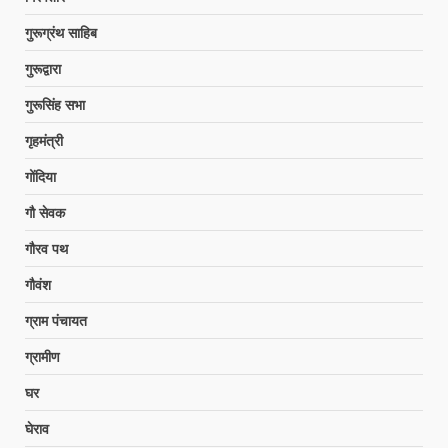
गुरूग्रंथ साहिब
गुरूद्वारा
गुरूसिंह सभा
गृहमंत्री
गोंदिया
गौ सेवक
गौरव पथ
गौवंश
ग्राम पंचायत
ग्रामीण
घर
घेराव