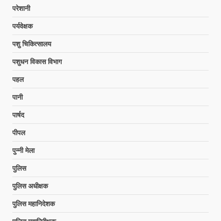
परेशानी
पर्यवेक्षक
पशु चिकित्सालय
पशुधन विकास विभाग
पहल
पानी
पार्षद
पीपल
पुन्नी मेला
पुलिस
पुलिस अधीक्षक
पुलिस महानिदेशक