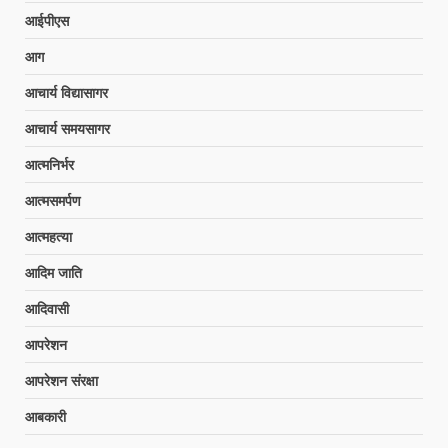
आईपीएस
आग
आचार्य विद्यासागर
आचार्य समयसागर
आत्मनिर्भर
आत्मसमर्पण
आत्महत्या
आदिम जाति
आदिवासी
आपरेशन
आपरेशन संरक्षा
आबकारी