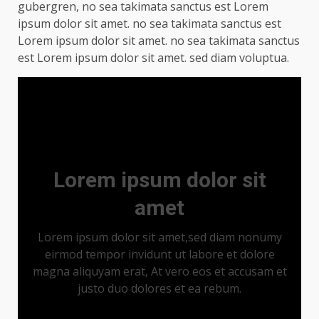
gubergren, no sea takimata sanctus est Lorem
ipsum dolor sit amet. no sea takimata sanctus est
Lorem ipsum dolor sit amet. no sea takimata sanctus
est Lorem ipsum dolor sit amet. sed diam voluptua.
Lorem ipsum dolor sit
amet
Lorem ipsum dolor sit amet,sed diam nonumy
eirmod tempor invidunt ut labore et dolore
magna aliquyam erat, At vero eos et accusam et
justo duo dolores et ea rebum.