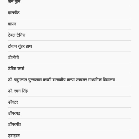
जैन मुनि
ज्ञानपीठ
ज्ञापन
टेबल टेनिस
टोकन तुंहर हाथ
डीजीपी
डेबिट कार्ड
डॉ. पदुमलाल पुन्नालाल बख्शी शासकीय कन्या उच्चतर माध्यमिक विद्यालय
डॉ. रमन सिंह
डॉक्टर
डोंगरगढ़
डोंगरगाँव
ड्राइवर