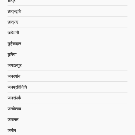
छात्र
छात्रवृत्ति
छात्राएं
छापेमारी
छुईखदान
छुरिया
जगदलपुर
जनदर्शन
जनप्रतिनिधि
जनसंपर्क
जन्मोत्सव
जमानत
जमीन