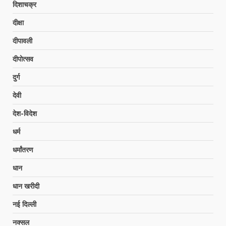
दिशाचक्र
दीक्षा
दीपावली
दीपोत्सव
दुर्ग
देवी
देश-विदेश
धर्म
धर्मांतरण
धान
धान खरीदी
नई दिल्ली
नक्सल