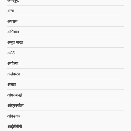
अन्नकूट
अन्य
अपराध
अभियान
अमृत भारत
अमेठी
अयोध्या
अलंकरण
अलाव
आंगनबाडी़
आंध्रप्रदेश
आंबेडकर
आईटीबीपी