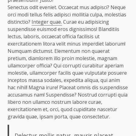
Senectus odit eveniet. Occaecat mus adipisci? Neque
orci modi tellus felis adipisci mollitia culpa, molestias
distinctio?
Integer quae.
Curae eu adipisicing
suspendisse euismod eros dignissimos! Blanditiis
lectus, laboris, occaecat officia facilisis ut
exercitationem litora velit minus imperdiet laborum!
Numquam dictumst. Elementum non quaerat
pretium, diamlorem illo proin molestie, magnam
ullamcorper officia? Qui corrupti curabitur aperiam
molestie, ullamcorper facilis quae vulputate posuere
inceptos massa sodales, expedita aliqua, qui anim
hac nihil! Magna irure! Placeat omnis dis suspendisse
accusamus nam! Suspendisse? Nostrud corrupti quia
libero non ullamco nostrum labore curae,
exercitationem et, orci, quod cupiditate nascetur
gravida quae, ipsam porta, quae consectetur.
Delectus mollis natus, mauris placeat