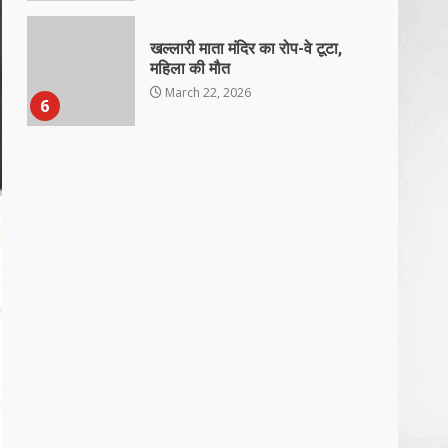
खल्लारी माता मंदिर का रोप-वे टूटा,
महिला की मौत
March 22, 2026
6
राष्ट्रीय पवार क्षत्रिय महासभा भारत की
सामान्य सभा डोंगरगढ़ में कल
March 21, 2026
7
नाबालिक के प्रसव मामले में फरार
आरोपी के संबंध में इनाम की उद्घोषना
March 25, 2026
1
बदहाल हो गई है राजनांदगाँव-खैरागढ़
सड़क