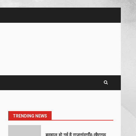
5
खल्लारी माता मंदिर का रोप-वे टूटा,
महिला की मौत
March 22, 2026
6
राष्ट्रीय पवार क्षत्रिय महासभा भारत की
सामान्य सभा डोंगरगढ़ में कल
March 21, 2026
7
नाबालिक के प्रसव मामले में फरार
आरोपी के संबंध में इनाम की उद्घोषना
March 25, 2026
1
TRENDING NEWS
बदहाल हो गई है राजनांदगाँव-खैरागढ़