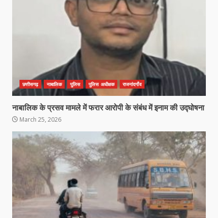
छत्तीसगढ़
नाबालिक
पुलिस
पुलिस अधीक्षक
राजनांदगाँव
कांग्रेस ने किया नगर एवं ग्राम निवेश
नाबालिक के प्रसव मामले में फरार आरोपी के संबंध में इनाम की उद्घोषना
कार्यालय का घेराव
March 25, 2026
March 24, 2026
3
DKSZC सदस्य पापा राव ने 17 माओवादियों
के साथ किया सरेंडर
March 24, 2026
4