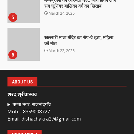
मध्यप्रदेश को अस्मिता वेस्ट जोन हॉकी लीग
सब जूनियर बालिका वर्ग का खिताब
March 24, 2026
5
खल्लारी माता मंदिर का रोप-वे टूटा, महिला
की मौत
March 22, 2026
6
राष्ट्रीय पवार क्षत्रिय महासभा भारत की
सामान्य सभा डोंगरगढ़ में कल
ABOUT US
March 21, 2026
7
शरद श्रीवास्तव
ममता नगर, राजनांदगाँव
Mob. - 8359008727
नाबालिक के प्रसव मामले में फरार आरोपी के
Email: dishachakra27@gmail.com
संबंध में इनाम की उद्घोषना
March 25, 2026
1