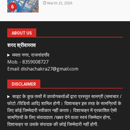
March 22, 2026
6
राष्ट्रीय पवार क्षत्रिय महासभा भारत की
सामान्य सभा डोंगरगढ़ में कल
ABOUT US
March 21, 2026
7
शरद श्रीवास्तव
ममता नगर, राजनांदगाँव
Mob. - 8359008727
नाबालिक के प्रसव मामले में फरार आरोपी के
Email: dishachakra27@gmail.com
संबंध में इनाम की उद्घोषना
March 25, 2026
1
DISCLAIMER
साइट के कुछ तत्वों में उपयोगकर्ताओं द्वारा प्रस्तुत सामग्री (समाचार /
बदहाल हो गई है राजनांदगाँव-खैरागढ़ सड़क
फोटो /विडियो आदि) शामिल होगी। दिशाचक्र इस तरह के सामग्रियों के
March 25, 2026
लिए कोई जिम्मेदारी स्वीकार नहीं करता। दिशाचक्र में प्रकाशित ऐसी
2
सामग्रियों के लिए संवाददाता /खबर देने वाला स्वयं जिम्मेदार होगा,
दिशाचक्र या उसके संपादक की कोई जिम्मेदारी नहीं होगी.