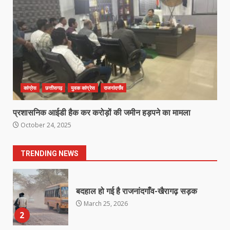
की मौत
March 22, 2026
6
राष्ट्रीय पवार क्षत्रिय महासभा भारत की
सामान्य सभा डोंगरगढ़ में कल
March 21, 2026
7
कांग्रेस
छत्तीसगढ़
युवक कांग्रेस
राजनांदगाँव
प्रशासनिक आईडी हैक कर करोड़ों की जमीन हड़पने का मामला
नाबालिक के प्रसव मामले में फरार आरोपी के
October 24, 2025
संबंध में इनाम की उद्घोषना
March 25, 2026
1
TRENDING NEWS
बदहाल हो गई है राजनांदगाँव-खैरागढ़ सड़क
March 25, 2026
2