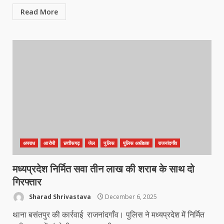
Read More
अपराध
आरोपी
छत्तीसगढ़
जेल
पुलिस
पुलिस अधीक्षक
राजनांदगाँव
मध्यप्रदेश निर्मित सवा तीन लाख की शराब के साथ दो
गिरफ्तार
कांग्रेस ने किया नगर एवं ग्राम निवेश
कार्यालय का घेराव
Sharad Shrivastava
December 6, 2025
March 24, 2026
थाना बसंतपुर की कार्रवाई राजनांदगाँव। पुलिस ने मध्यप्रदेश में निर्मित
3