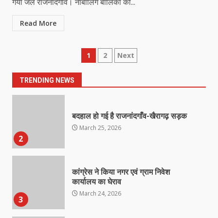
गया जेल राजनांदगाँव। नाबालिग बालिका को...
March 21, 2026
7
Read More
नाबालिक के प्रसव मामले में फरार आरोपी के
Posts
1
2
Next
संबंध में इनाम की उद्घोषना
March 25, 2026
pagination
1
TRENDING NEWS
बदहाल हो गई है राजनांदगाँव-खैरागढ़ सड़क
March 25, 2026
2
कांग्रेस ने किया नगर एवं ग्राम निवेश
कार्यालय का घेराव
March 24, 2026
3